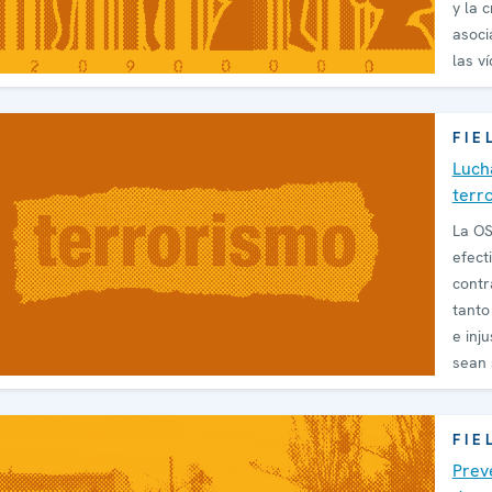
y la 
asoci
FIE
Luch
terr
La O
efect
contr
tanto
e inju
sean 
oríge
FIE
Prev