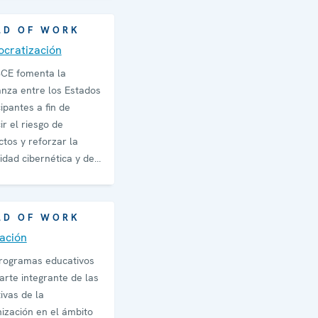
LD OF WORK
cratización
CE fomenta la
anza entre los Estados
cipantes a fin de
ir el riesgo de
ictos y reforzar la
idad cibernética y de
C.
LD OF WORK
ación
rogramas educativos
arte integrante de las
tivas de la
ización en el ámbito