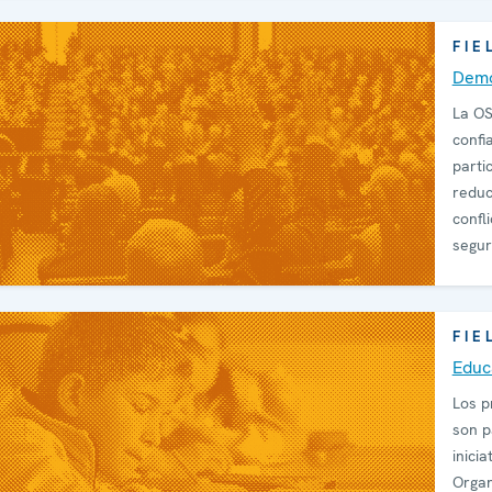
FIE
Demo
La OS
confi
parti
reduc
confl
segur
las TI
FIE
Educ
Los p
son p
inicia
Organ