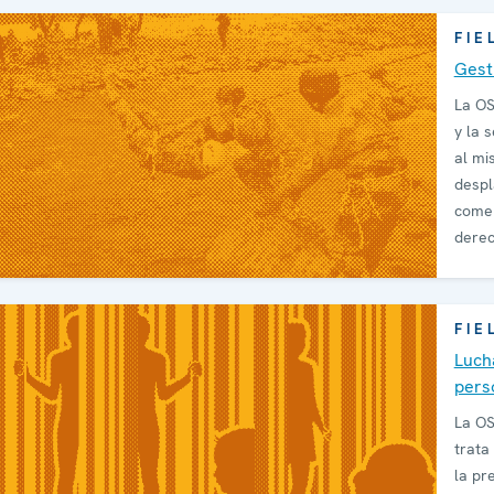
FIE
Gest
La OS
y la 
al mi
despl
comer
dere
FIE
Luch
pers
La OS
trata
la pr