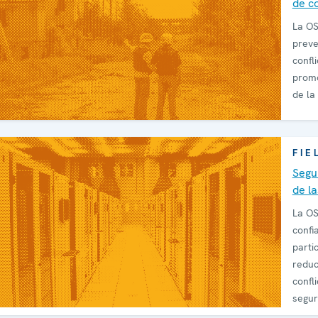
de co
La OS
preve
confli
promo
de la 
FIE
Segu
de la
La OS
confi
parti
reduc
confl
segur
las TI