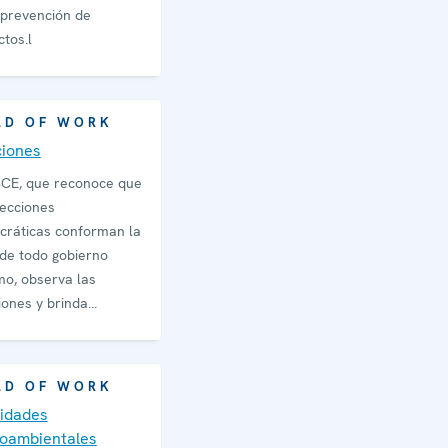
 prevención de
ctos.l
LD OF WORK
ciones
CE, que reconoce que
lecciones
ráticas conforman la
de todo gobierno
imo, observa las
iones y brinda
encia técnica.
LD OF WORK
vidades
oambientales