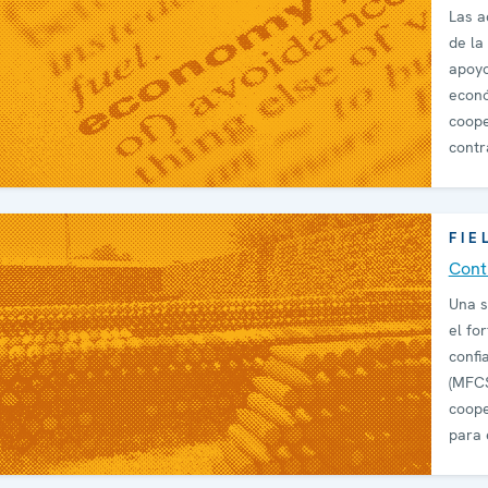
Las a
de la
apoyo
econó
coope
contr
segur
FIE
Cont
Una s
el fo
confi
(MFCS
coope
para 
arma