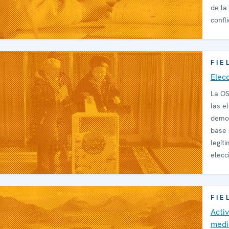
de la
confli
FIE
Elec
La OS
las e
democ
base 
legít
elecc
asist
FIE
Acti
medi