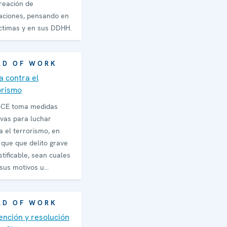
creación de
aciones, pensando en
las víctimas y en sus DDHH.
LD OF WORK
a contra el
orismo
SCE toma medidas
ivas para luchar
a el terrorismo, en
 que que delito grave
stificable, sean cuales
sus motivos u
nes.
LD OF WORK
ención y resolución