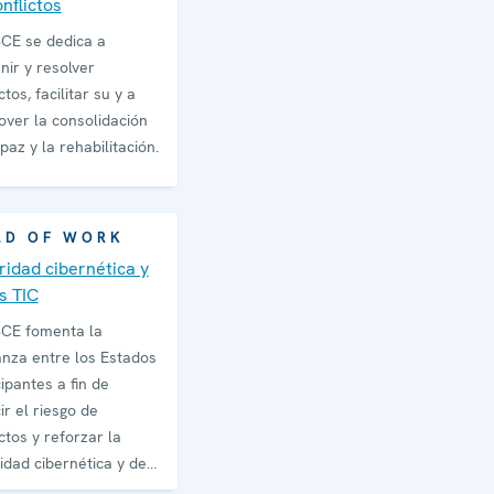
nflictos
CE se dedica a
nir y resolver
ctos, facilitar su y a
ver la consolidación
paz y la rehabilitación.
LD OF WORK
ridad cibernética y
s TIC
CE fomenta la
anza entre los Estados
cipantes a fin de
ir el riesgo de
ictos y reforzar la
idad cibernética y de
C.