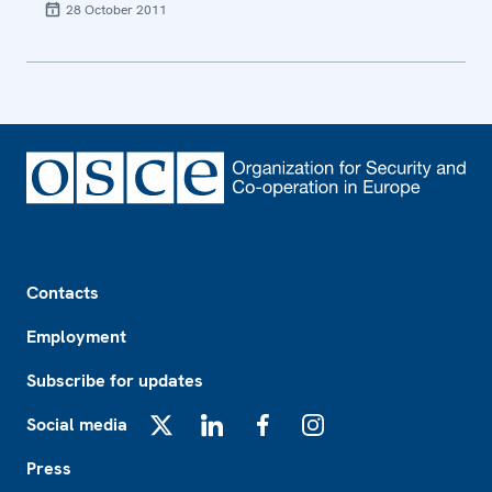
28 October 2011
Footer
Contacts
Employment
Subscribe for updates
Social media
X
LinkedIn
Facebook
Instagram
Press