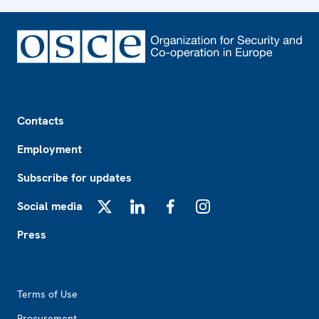
Footer
Contacts
Employment
Subscribe for updates
Social media
X
LinkedIn
Facebook
Instagram
Press
Footer2
Terms of Use
Procurement