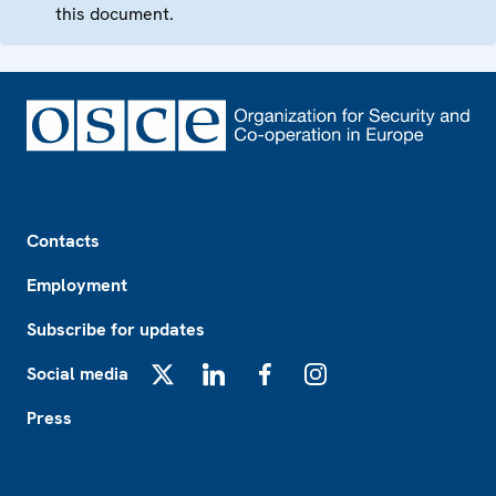
this document.
Footer
Contacts
Employment
Subscribe for updates
Social media
X
LinkedIn
Facebook
Instagram
Press