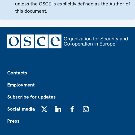
unless the OSCE is explicitly defined as the Author of
this document.
Footer
Contacts
Employment
Subscribe for updates
Social media
X
LinkedIn
Facebook
Instagram
Press