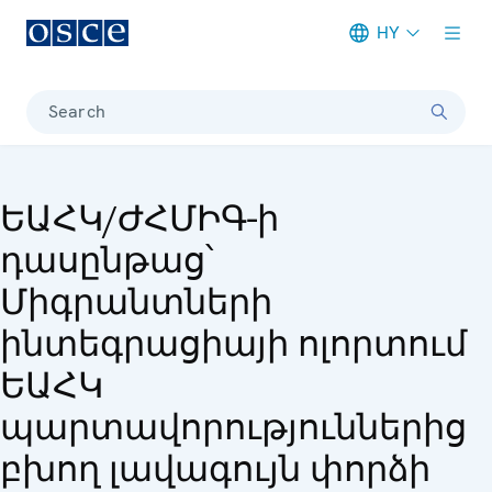
HY
Meta navigation
Search
ԵԱՀԿ/ԺՀՄԻԳ-ի
դասընթաց՝
Միգրանտների
ինտեգրացիայի ոլորտում
ԵԱՀԿ
պարտավորություններից
բխող լավագույն փորձի