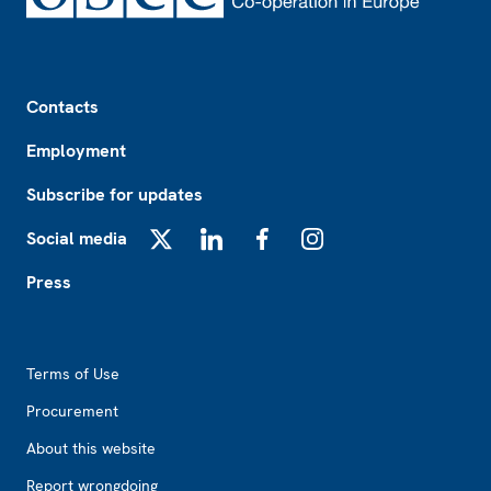
Footer
Contacts
Employment
Subscribe for updates
Social media
X
LinkedIn
Facebook
Instagram
Press
Footer2
Terms of Use
Procurement
About this website
Report wrongdoing