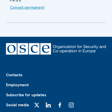
PAGE
Conseil permanent
Footer
Contacts
Employment
Subscribe for updates
Social media
X
LinkedIn
Facebook
Instagram