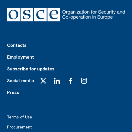
Footer
Contacts
Employment
Subscribe for updates
Social media
X
LinkedIn
Facebook
Instagram
Press
Footer2
Terms of Use
Procurement