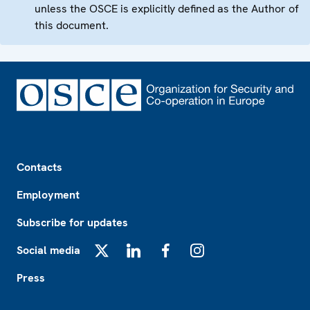
unless the OSCE is explicitly defined as the Author of
this document.
Footer
Contacts
Employment
Subscribe for updates
Social media
X
LinkedIn
Facebook
Instagram
Press