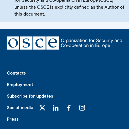
for Security and Co-operation in Europe (OSCE)
unless the OSCE is explicitly defined as the Author of
this document.
Footer
Contacts
Employment
Subscribe for updates
Social media
X
LinkedIn
Facebook
Instagram
Press