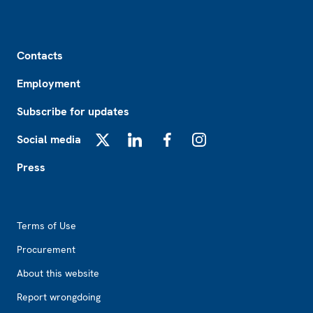
Footer
Contacts
Employment
Subscribe for updates
Social media
X
LinkedIn
Facebook
Instagram
Press
Footer2
Terms of Use
Procurement
About this website
Report wrongdoing