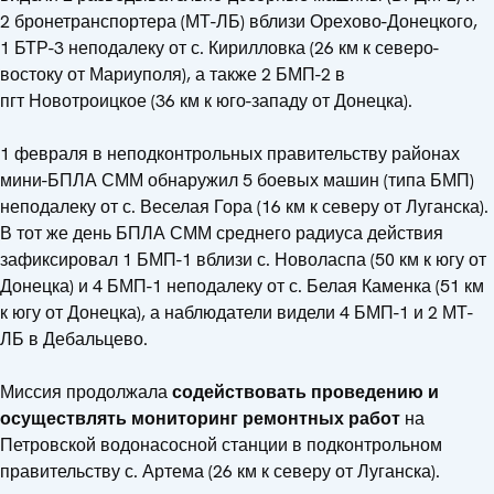
2 бронетранспортера (МТ-ЛБ) вблизи Орехово-Донецкого,
1 БТР-3 неподалеку от с. Кирилловка (26 км к северо-
востоку от Мариуполя), а также 2 БМП-2 в
пгт Новотроицкое (36 км к юго-западу от Донецка).
1 февраля в неподконтрольных правительству районах
мини-БПЛА СММ обнаружил 5 боевых машин (типа БМП)
неподалеку от с. Веселая Гора (16 км к северу от Луганска).
В тот же день БПЛА СММ среднего радиуса действия
зафиксировал 1 БМП-1 вблизи с. Новоласпа (50 км к югу от
Донецка) и 4 БМП-1 неподалеку от с. Белая Каменка (51 км
к югу от Донецка), а наблюдатели видели 4 БМП-1 и 2 МТ-
ЛБ в Дебальцево.
Миссия продолжала
содействовать проведению и
осуществлять мониторинг ремонтных работ
на
Петровской водонасосной станции в подконтрольном
правительству с. Артема (26 км к северу от Луганска).