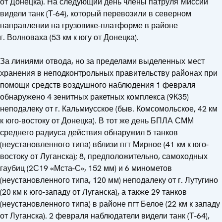
от Донецка). На следующий день члены патруля Миссии
видели танк (Т-64), который перевозили в северном
направлении на грузовике-платформе в районе
г. Волноваха (53 км к югу от Донецка).
За линиями отвода, но за пределами выделенных мест
хранения в неподконтрольных правительству районах при
помощи средств воздушного наблюдения 1 февраля
обнаружено 4 зенитных ракетных комплекса (9К35)
неподалеку от г. Кальмиусское (быв. Комсомольское, 42 км
к юго-востоку от Донецка). В тот же день БПЛА СММ
среднего радиуса действия обнаружил 5 танков
(неустановленного типа) вблизи пгт Мирное (41 км к юго-
востоку от Луганска); 8, предположительно, самоходных
гаубиц (2С19 «Мста-С», 152 мм) и 6 минометов
(неустановленного типа, 120 мм) неподалеку от г. Лутугино
(20 км к юго-западу от Луганска), а также 29 танков
(неустановленного типа) в районе пгт Белое (22 км к западу
от Луганска). 2 февраля наблюдатели видели танк (Т-64),