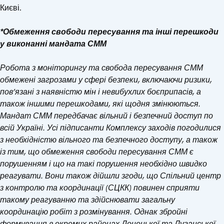
Києві.
*Обмеження свободи пересування та інші перешкоди
у виконанні мандата СММ
Робота з моніторингу та свобода пересування СММ
обмежені загрозами у сфері безпеки, включаючи ризики,
пов’язані з наявністю мін і невибухлих боєприпасів, а
також іншими перешкодами, які щодня змінюються.
Мандат СММ передбачає вільний і безпечний доступ по
всій Україні. Усі підписанти Комплексу заходів погодилися
з необхідністю вільного та безпечного доступу, а також
із тим, що обмеження свободи пересування СММ є
порушенням і що на такі порушення необхідно швидко
реагувати. Вони також дійшли згоди, що Спільний центр
з контролю та координації (СЦКК) повинен сприяти
такому реагуванню та здійснювати загальну
координацію робіт з розмінування. Однак збройні
формування в окремих районах Донецької та Луганської