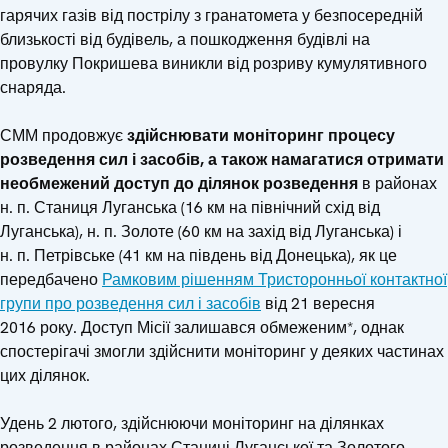
гарячих газів від пострілу з гранатомета у безпосередній
близькості від будівель, а пошкодження будівлі на
провулку Покришева виникли від розриву кумулятивного
снаряда.
СММ продовжує
здійснювати моніторинг процесу
розведення сил і засобів, а також намагатися отримати
необмежений доступ до ділянок розведення
в районах
н. п. Станиця Луганська (16 км на північний схід від
Луганська), н. п. Золоте (60 км на захід від Луганська) і
н. п. Петрівське (41 км на південь від Донецька), як це
передбачено
Рамковим рішенням Тристоронньої контактної
групи про розведення сил і засобів
від 21 вересня
2016 року. Доступ Місії залишався обмеженим*, однак
спостерігачі змогли здійснити моніторинг у деяких частинах
цих ділянок.
Удень 2 лютого, здійснюючи моніторинг на ділянках
розведення в районах Станиці Луганської та Золотого,