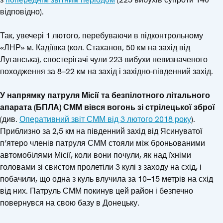
відповідно).
Так, увечері 1 лютого, перебуваючи в підконтрольному
«ЛНР» м. Кадіївка (кол. Стаханов, 50 км на захід від
Луганська), спостерігачі чули 223 вибухи невизначеного
походження за 8–22 км на захід і західно-південний захід.
У напрямку патруля Місії та безпілотного літального
апарата (БПЛА) СММ вівся вогонь зі стрілецької зброї
(див.
Оперативний звіт СММ від 3 лютого 2018 року
).
Приблизно за 2,5 км на південний захід від Ясинуватої
п’ятеро членів патруля СММ стояли між броньованими
автомобілями Місії, коли вони почули, як над їхніми
головами зі свистом пролетіли 3 кулі з заходу на схід, і
побачили, що одна з куль влучила за 10–15 метрів на схід
від них. Патруль СММ покинув цей район і безпечно
повернувся на свою базу в Донецьку.