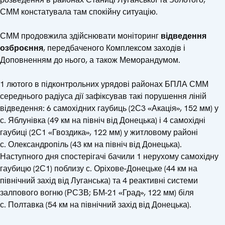
СММ констатувала там спокійну ситуацію.
СММ продовжила здійснювати моніторинг
відведення
озброєння
, передбаченого Комплексом заходів і
Доповненням до нього, а також Меморандумом.
1 лютого в підконтрольних урядові районах БПЛА СММ
середнього радіуса дії зафіксував такі порушення ліній
відведення: 6 самохідних гаубиць (2С3 «Акація», 152 мм) у
с. Яблунівка (49 км на північ від Донецька) і 4 самохідні
гаубиці (2С1 «Гвоздика», 122 мм) у житловому районі
с. Олександропіль (43 км на північ від Донецька).
Наступного дня спостерігачі бачили 1 нерухому самохідну
гаубицю (2С1) поблизу с. Оріхове-Донецьке (44 км на
північний захід від Луганська) та 4 реактивні системи
залпового вогню (РСЗВ; БМ-21 «Град», 122 мм) біля
с. Полтавка (54 км на північний захід від Донецька).