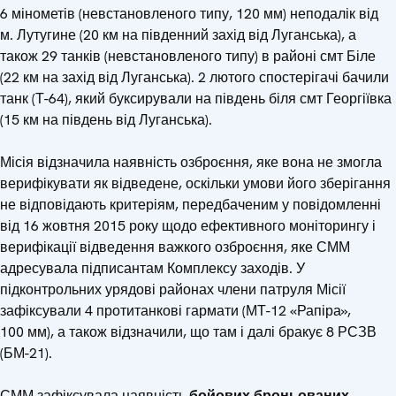
6 мінометів (невстановленого типу, 120 мм) неподалік від
м. Лутугине (20 км на південний захід від Луганська), а
також 29 танків (невстановленого типу) в районі смт Біле
(22 км на захід від Луганська). 2 лютого спостерігачі бачили
танк (Т-64), який буксирували на південь біля смт Георгіївка
(15 км на південь від Луганська).
Місія відзначила наявність озброєння, яке вона не змогла
верифікувати як відведене, оскільки умови його зберігання
не відповідають критеріям, передбаченим у повідомленні
від 16 жовтня 2015 року щодо ефективного моніторингу і
верифікації відведення важкого озброєння, яке СММ
адресувала підписантам Комплексу заходів. У
підконтрольних урядові районах члени патруля Місії
зафіксували 4 протитанкові гармати (МТ-12 «Рапіра»,
100 мм), а також відзначили, що там і далі бракує 8 РСЗВ
(БМ-21).
СММ зафіксувала наявність
бойових броньованих