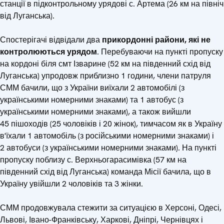
станції в підконтрольному урядові с. Артема (26 км на північ
від Луганська).
Спостерігачі відвідали два
прикордонні райони, які не
контролюються урядом
. Перебуваючи на пункті пропуску
на кордоні біля смт Ізварине (52 км на південний схід від
Луганська) упродовж приблизно 1 години, члени патруля
СММ бачили, що з України виїхали 2 автомобілі (з
українськими номерними знаками) та 1 автобус (з
українськими номерними знаками), а також вийшли
45 пішоходів (25 чоловіків і 20 жінок), тимчасом як в Україну
в'їхали 1 автомобіль (з російськими номерними знаками) і
2 автобуси (з українськими номерними знаками). На пункті
пропуску поблизу с. Верхньогарасимівка (57 км на
південний схід від Луганська) команда Місії бачила, що в
Україну увійшли 2 чоловіків та 3 жінки.
СММ продовжувала стежити за ситуацією в Херсоні, Одесі,
Львові, Івано-Франківську, Харкові, Дніпрі, Чернівцях і