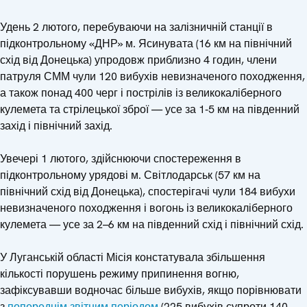
Удень 2 лютого, перебуваючи на залізничній станції в
підконтрольному «ДНР» м. Ясинувата (16 км на північний
схід від Донецька) упродовж приблизно 4 годин, члени
патруля СММ чули 120 вибухів невизначеного походження,
а також понад 400 черг і пострілів із великокаліберного
кулемета та стрілецької зброї — усе за 1‑5 км на південний
захід і північний захід.
Увечері 1 лютого, здійснюючи спостереження в
підконтрольному урядові м. Світлодарськ (57 км на
північний схід від Донецька), спостерігачі чули 184 вибухи
невизначеного походження і вогонь із великокаліберного
кулемета — усе за 2–6 км на південний схід і північний схід.
У Луганській області Місія констатувала збільшення
кількості порушень режиму припинення вогню,
зафіксувавши водночас більше вибухів, якщо порівнювати
з
попереднім звітним періодом
(225 вибухів супроти 140