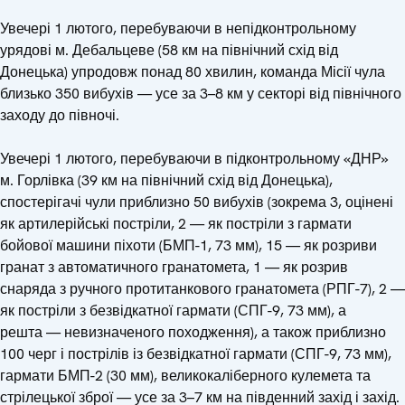
Увечері 1 лютого, перебуваючи в непідконтрольному
урядові м. Дебальцеве (58 км на північний схід від
Донецька) упродовж понад 80 хвилин, команда Місії чула
близько 350 вибухів — усе за 3–8 км у секторі від північного
заходу до півночі.
Увечері 1 лютого, перебуваючи в підконтрольному «ДНР»
м. Горлівка (39 км на північний схід від Донецька),
спостерігачі чули приблизно 50 вибухів (зокрема 3, оцінені
як артилерійські постріли, 2 — як постріли з гармати
бойової машини піхоти (БМП-1, 73 мм), 15 — як розриви
гранат з автоматичного гранатомета, 1 — як розрив
снаряда з ручного протитанкового гранатомета (РПГ-7), 2 —
як постріли з безвідкатної гармати (СПГ-9, 73 мм), а
решта — невизначеного походження), а також приблизно
100 черг і пострілів із безвідкатної гармати (СПГ-9, 73 мм),
гармати БМП-2 (30 мм), великокаліберного кулемета та
стрілецької зброї — усе за 3–7 км на південний захід і захід.