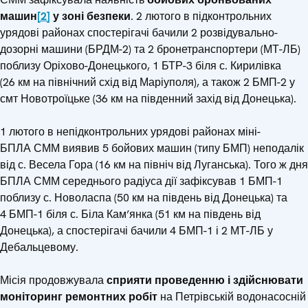
машин
[2]
у зоні безпеки
. 2 лютого в підконтрольних
урядові районах спостерігачі бачили 2 розвідувально-
дозорні машини (БРДМ-2) та 2 бронетранспортери (МТ-ЛБ)
поблизу Оріхово-Донецького, 1 БТР-3 біля с. Кирилівка
(26 км на північний схід від Маріуполя), а також 2 БМП-2 у
смт Новотроїцьке (36 км на південний захід від Донецька).
1 лютого в непідконтрольних урядові районах міні-
БПЛА СММ виявив 5 бойових машин (типу БМП) неподалік
від с. Весела Гора (16 км на північ від Луганська). Того ж дня
БПЛА СММ середнього радіуса дії зафіксував 1 БМП-1
поблизу с. Новоласпа (50 км на південь від Донецька) та
4 БМП-1 біля с. Біла Кам’янка (51 км на південь від
Донецька), а спостерігачі бачили 4 БМП-1 і 2 МТ-ЛБ у
Дебальцевому.
Місія продовжувала
сприяти проведенню і здійснювати
моніторинг ремонтних робіт
на Петрівській водонасосній