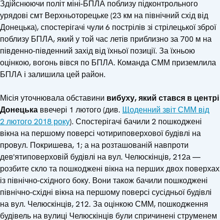
Здійснюючи політ міні-БПЛА поблизу підконтрольного
урядові смт Верхньоторецьке (23 км на північний схід від
Донецька), спостерігачі чули 6 пострілів зі стрілецької зброї
поблизу БПЛА, який у той час летів приблизно за 700 м на
південно-південний захід від їхньої позиції. За їхньою
оцінкою, вогонь вівся по БПЛА. Команда СММ приземлила
БПЛА і залишила цей район.
Місія уточнювала обставини
вибуху, який стався в центрі
Донецька
ввечері 1 лютого (див.
Щоденний звіт СММ від
2 лютого 2018 року
). Спостерігачі бачили 2 пошкоджені
вікна на першому поверсі чотириповерхової будівлі на
провул. Покришева, 1; а на розташованій навпроти
дев'ятиповерховій будівлі на вул. Челюскінців, 212а —
розбите скло та пошкоджені вікна на перших двох поверхах
із північно-східного боку. Вони також бачили пошкоджені
північно-східні вікна на першому поверсі сусідньої будівлі
на вул. Челюскінців, 212. За оцінкою СММ, пошкодження
будівель на вулиці Челюскінців були спричинені струменем