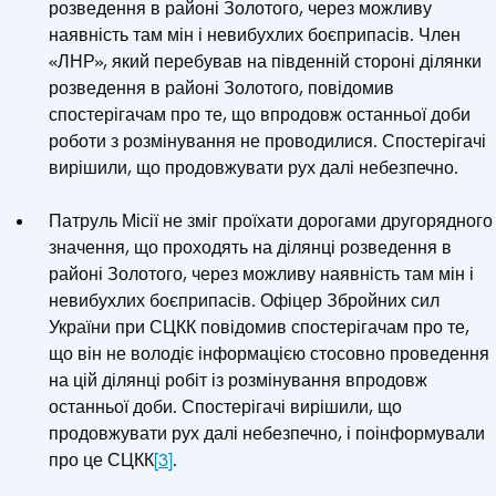
розведення в районі Золотого, через можливу
наявність там мін і невибухлих боєприпасів. Член
«ЛНР», який перебував на південній стороні ділянки
розведення в районі Золотого, повідомив
спостерігачам про те, що впродовж останньої доби
роботи з розмінування не проводилися. Спостерігачі
вирішили, що продовжувати рух далі небезпечно.
Патруль Місії не зміг проїхати дорогами другорядного
значення, що проходять на ділянці розведення в
районі Золотого, через можливу наявність там мін і
невибухлих боєприпасів. Офіцер Збройних сил
України при СЦКК повідомив спостерігачам про те,
що він не володіє інформацією стосовно проведення
на цій ділянці робіт із розмінування впродовж
останньої доби. Спостерігачі вирішили, що
продовжувати рух далі небезпечно, і поінформували
про це СЦКК
[3]
.