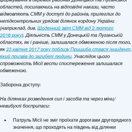
областей, посилаючись на відповідні накази, часто
відмовляють СММ у доступі до районів, прилеглих до
непідконтрольних урядові ділянок кордону України
(наприклад, див.
Щоденний звіт СММ від 2 лютого
2018 року
). Діяльність СММ у Донецькій та Луганській
областях, як і раніше, залишалася обмеженою після того,
як
23 квітня 2017 року поблизу Пришиба стався інцидент,
який призвів до загибелі людини
. Унаслідок цього
спроможність Місії вести спостереження залишалася
обмеженою.
Заборона доступу:
На ділянках розведення сил і засобів та через міни/
невибухлі боєприпаси:
Патруль Місії не зміг проїхати дорогами другорядного
значення, що проходять на південь від ділянки