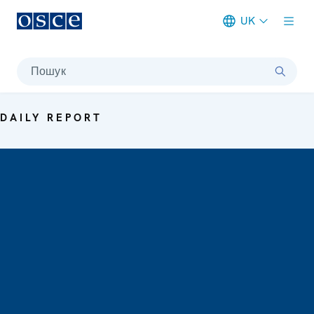
UK
Meta navigation
Пошук
DAILY REPORT