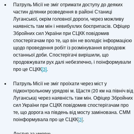
Патруль Місії не зміг отримати доступу до деяких
частин ділянки розведення в районі Станиці
Луганської, окрім головної дороги, через можливу
наявність там мін і невибухлих боєприпасів. Офіцер
Збройних сил України при СЦКК повідомив
спостерігачам про те, що він не володіє інформацією
щодо проведення робіт із розмінування впродовж
останньої доби. Спостерігачі вирішили, що
продовжувати рух далі небезпечно, і поінформували
про це СЦКК
[3]
.
Патруль Місії не зміг проїхати через міст у
підконтрольному урядові м. Щастя (20 км на північ від
Луганська) через наявність там мін. Офіцер Збройних
сил України при СЦКК повідомив спостерігачам про
те, що дорога на південь від мосту замінована. СММ
поінформувала про це СЦКК
[3]
.
Доступ за умови: