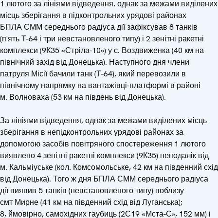
1 лютого за лініями відведення, однак за межами виділених
місць зберігання в підконтрольних урядові районах
БПЛА СММ середнього радіуса дії зафіксував 8 танків
(п'ять Т-64 і три невстановленого типу) і 2 зенітні ракетні
комплекси (9К35 «Стріла-10») у с. Воздвиженка (40 км на
північний захід від Донецька). Наступного дня члени
патруля Місії бачили танк (Т-64), який перевозили в
північному напрямку на вантажівці-платформі в районі
м. Волноваха (53 км на південь від Донецька).
За лініями відведення, однак за межами виділених місць
зберігання в непідконтрольних урядові районах за
допомогою засобів повітряного спостереження 1 лютого
виявлено 4 зенітні ракетні комплекси (9К35) неподалік від
м. Кальміуське (кол. Комсомольське, 42 км на південний схід
від Донецька). Того ж дня БПЛА СММ середнього радіуса
дії виявив 5 танків (невстановленого типу) поблизу
смт Мирне (41 км на південний схід від Луганська);
8, ймовірно, самохідних гаубиць (2С19 «Мста-С», 152 мм) і