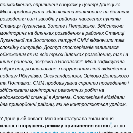
пошкодження, спричинені вибухом у центрі Донецька.
Місія продовжувала здійснювати моніторинг на ділянках
розведення сил і засобів у районах населених пунктів
Станиця Луганська, Золоте і Петрівське. Здійснюючи
моніторинг на ділянках розведення в районах Станиці
Луганської та Золотого, патрулі СММ відзначили там
спокійну ситуацію. Доступ спостерігачів залишався
обмеженим як на всіх трьох ділянках розведення, так і в
інших районах, зокрема в Новоласпі*. Місія зафіксувала
озброєння, розташоване з порушенням ліній відведення
поблизу Яблунівки, Олександрополя, Оріхово-Донецького
та Полтавки. СММ продовжувала сприяти проведенню і
здійснювати моніторинг ремонтних робіт на
водонасосній станції в Артема. Спостерігачі відвідали
два прикордонні райони, які не контролюються урядом.
У Донецькій області Місія констатувала збільшення
[1]
кількості
порушень режиму припинення вогню
, якщо
порівнювати з
попереднім звітним періодом
(зафіксувавши,