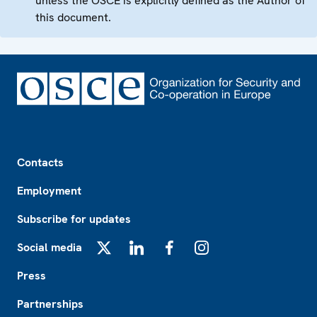
unless the OSCE is explicitly defined as the Author of
this document.
Footer
Contacts
Employment
Subscribe for updates
Social media
X
LinkedIn
Facebook
Instagram
Press
Partnerships