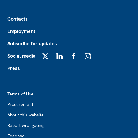
Footer
Contacts
Employment
Subscribe for updates
Social media
X
LinkedIn
Facebook
Instagram
Press
Footer2
Terms of Use
Procurement
About this website
Report wrongdoing
Feedback