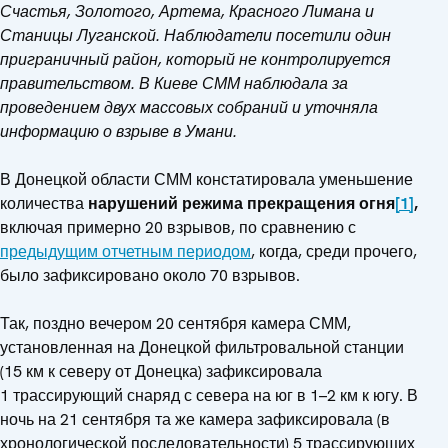
Счастья, Золотого, Артема, Красного Лимана и
Станицы Луганской. Наблюдатели посетили один
приграничный район, который не контролируется
правительством. В Киеве СММ наблюдала за
проведением двух массовых собраний и уточняла
информацию о взрыве в Умани.
В Донецкой области СММ констатировала уменьшение
количества
нарушений режима прекращения огня
[1]
,
включая примерно 20 взрывов, по сравнению с
предыдущим отчетным периодом
, когда, среди прочего,
было зафиксировано около 70 взрывов.
Так, поздно вечером 20 сентября камера СММ,
установленная на Донецкой фильтровальной станции
(15 км к северу от Донецка) зафиксировала
1 трассирующий снаряд с севера на юг в 1–2 км к югу. В
ночь на 21 сентября та же камера зафиксировала (в
хронологической последовательности) 5 трассирующих