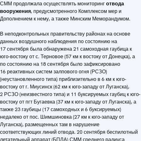
СММ продолжала осуществлять мониторинг
отвода
вооружения
, предусмотренного Комплексом мер и
Дополнением к нему, а также Минским Меморандумом.
В неподконтрольных правительству районах на основе
данных воздушного наблюдения по состоянию на
17 сентября была обнаружена 21 самоходная гаубица к
юго-востоку от с. Терновое (57 км к востоку от Донецка), а
по состоянию на 18 сентября было зафиксировано
16 реактивных систем залпового огня (РСЗО)
(неустановленного типа) приблизительно в 6 км к юго-
востоку от г. Миусинск (62 км к юго-западу от Луганска),
2 РСЗО (неизвестного типа) и 11 буксируемых гаубиц к юго-
востоку от пгт Бугаевка (37 км к юго-западу от Луганска), а
также 23 гаубицы (17 самоходных и 6 буксируемых)
недалеко от пос. Шимшиновка (27 км к юго-западу от
Луганска), размещенных там в нарушение
соответствующих линий отвода. 20 сентября беспилотный
летательный аппарат (БПЛА) СММ среднего радиуса