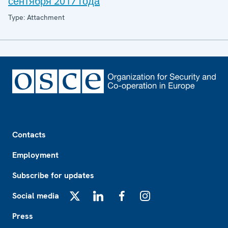
сентября 2017 года
Type: Attachment
Footer
Contacts
Employment
Subscribe for updates
Social media
X
LinkedIn
Facebook
Instagram
Press