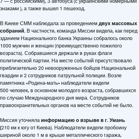
7 — с российскими), 3 автобуса (с украинскими номерными
знаками ), а также вышел 1 пешеход.
В Киеве СММ наблюдала за проведением
двух массовых
собраний.
В частности, команда Миссии видела, как перед
зданием Национального банка Украины собралось около
1000 мужчин и женщин (преимущественно пожилого
возраста). Собравшиеся держали в руках флаги
политической партии. На месте событий присутствовало
приблизительно 20 невооруженных бойцов Национальной
гвардии и 2 сотрудников патрульной полиции. Возле
памятника «Родина-мать» наблюдатели видели
500 человек, в основном молодого возраста, собравшихся
по случаю Международного дня мира. Сотрудников
правоохранительных органов на месте событий не было.
Миссия уточняла
информацию о взрыве в г. Умань
(
210 км к югу от Киева). Наблюдатели видели пробоину
шириной около 1 м в крыше металлического гаража,