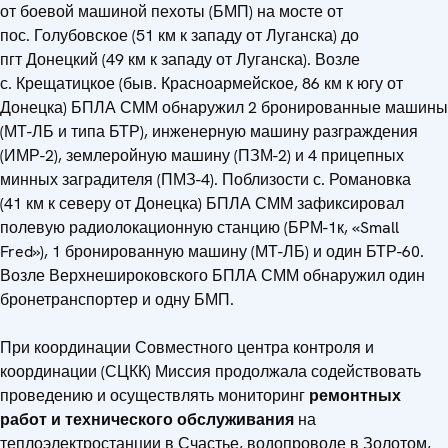
от боевой машиной пехоты (БМП) на мосте от
пос. Голубовское (51 км к западу от Луганска) до
пгт Донецкий (49 км к западу от Луганска). Возле
с. Крещатицкое (быв. Красноармейское, 86 км к югу от
Донецка) БПЛА СММ обнаружил 2 бронированные машины
(МТ-ЛБ и типа БТР), инженерную машину разграждения
(ИМР-2), землеройную машину (ПЗМ-2) и 4 прицепных
минных заградителя (ПМЗ-4). Поблизости с. Романовка
(41 км к северу от Донецка) БПЛА СММ зафиксировал
полевую радиолокационную станцию (БРМ-1к, «Small
Fred»), 1 бронированную машину (МТ-ЛБ) и один БТР-60.
Возле Верхнешироковского БПЛА СММ обнаружил один
бронетранспортер и одну БМП.
При координации Совместного центра контроля и
координации (СЦКК) Миссия продолжала содействовать
проведению и осуществлять мониторинг
ремонтных
работ и технического обслуживания
на
теплоэлектростанции в Счастье, водопроводе в Золотом,