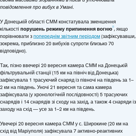
повідомлення про вибух в Умані.
У Донецькій області СММ констатувала зменшення
[1]
кількості
порушень режиму припинення вогню
, якщо
порівнювати з
попереднім звітним періодом
(зафіксувавши,
зокрема, приблизно 20 вибухів супроти близько 70
відповідно).
Так, пізно ввечері 20 вересня камера СММ на Донецькій
фільтрувальній станції (15 км на північ від Донецька)
зафіксувала 1 трасуючий снаряд із півночі на південь за 1–
2 км на південь. Уночі 21 вересня та сама камера
зафіксувала (у хронологічній послідовності) 5 трасуючих
снарядів і 14 снарядів зі сходу на захід, а також 4 снаряди із
заходу на схід — усе за 1–2 км на південь.
Увечері 20 вересня камера СММ у с. Широкине (20 км на
схід від Маріуполя) зафіксувала 7 активно-реактивних