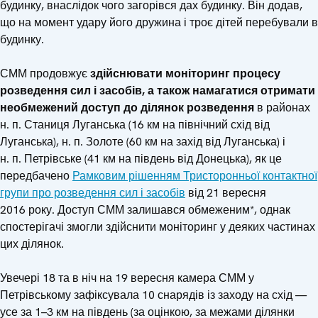
будинку, внаслідок чого загорівся дах будинку. Він додав,
що на момент удару його дружина і троє дітей перебували в
будинку.
СММ продовжує
здійснювати моніторинг процесу
розведення сил і засобів, а також намагатися отримати
необмежений доступ до ділянок розведення
в районах
н. п. Станиця Луганська (16 км на північний схід від
Луганська), н. п. Золоте (60 км на захід від Луганська) і
н. п. Петрівське (41 км на південь від Донецька), як це
передбачено
Рамковим рішенням Тристоронньої контактної
групи про розведення сил і засобів
від 21 вересня
2016 року. Доступ СММ залишався обмеженим*, однак
спостерігачі змогли здійснити моніторинг у деяких частинах
цих ділянок.
Увечері 18 та в ніч на 19 вересня камера СММ у
Петрівському зафіксувала 10 снарядів із заходу на схід —
усе за 1–3 км на південь (за оцінкою, за межами ділянки