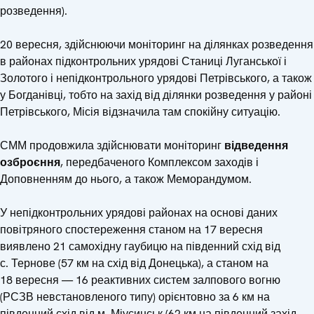
розведення).
20 вересня, здійснюючи моніторинг на ділянках розведення
в районах підконтрольних урядові Станиці Луганської і
Золотого і непідконтрольного урядові Петрівського, а також
у Богданівці, тобто на захід від ділянки розведення у районі
Петрівського, Місія відзначила там спокійну ситуацію.
СММ продовжила здійснювати моніторинг
відведення
озброєння
, передбаченого Комплексом заходів і
Доповненням до нього, а також Меморандумом.
У непідконтрольних урядові районах на основі даних
повітряного спостереження станом на 17 вересня
виявлено 21 самохідну гаубицю на південний схід від
с. Тернове (57 км на схід від Донецька), а станом на
18 вересня — 16 реактивних систем залпового вогню
(РСЗВ невстановленого типу) орієнтовно за 6 км на
південний схід від м. Міусинськ (62 км на південний захід