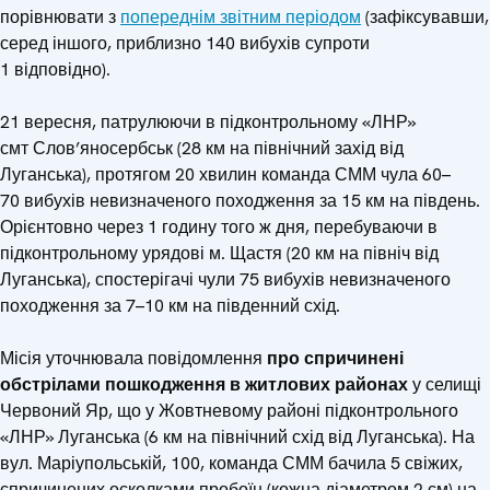
порівнювати з
попереднім звітним періодом
(зафіксувавши,
серед іншого, приблизно 140 вибухів супроти
1 відповідно).
21 вересня, патрулюючи в підконтрольному «ЛНР»
смт Слов’яносербськ (28 км на північний захід від
Луганська), протягом 20 хвилин команда СММ чула 60–
70 вибухів невизначеного походження за 15 км на південь.
Орієнтовно через 1 годину того ж дня, перебуваючи в
підконтрольному урядові м. Щастя (20 км на північ від
Луганська), спостерігачі чули 75 вибухів невизначеного
походження за 7–10 км на південний схід.
Місія уточнювала повідомлення
про спричинені
обстрілами пошкодження в житлових районах
у селищі
Червоний Яр, що у Жовтневому районі підконтрольного
«ЛНР» Луганська (6 км на північний схід від Луганська). На
вул. Маріупольській, 100, команда СММ бачила 5 свіжих,
спричинених осколками пробоїн (кожна діаметром 2 см) на