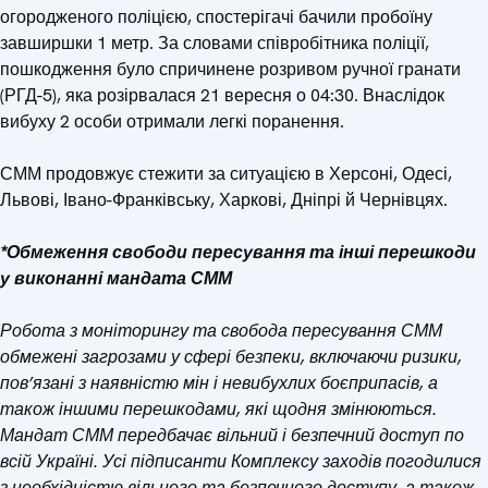
огородженого поліцією, спостерігачі бачили пробоїну
завширшки 1 метр. За словами співробітника поліції,
пошкодження було спричинене розривом ручної гранати
(РГД-5), яка розірвалася 21 вересня о 04:30. Внаслідок
вибуху 2 особи отримали легкі поранення.
СММ продовжує стежити за ситуацією в Херсоні, Одесі,
Львові, Івано-Франківську, Харкові, Дніпрі й Чернівцях.
*Обмеження свободи пересування та інші перешкоди
у виконанні мандата СММ
Робота з моніторингу та свобода пересування СММ
обмежені загрозами у сфері безпеки, включаючи ризики,
пов’язані з наявністю мін і невибухлих боєприпасів, а
також іншими перешкодами, які щодня змінюються.
Мандат СММ передбачає вільний і безпечний доступ по
всій Україні. Усі підписанти Комплексу заходів погодилися
з необхідністю вільного та безпечного доступу, а також