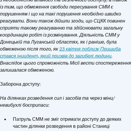
із тим, що обмеження свободи пересування СММ є
порушенням і що на такі порушення необхідно швидко
реагувати. Вони також дійшли згоди, що СЦКК повинен
сприяти такому реагуванню та здійснювати загальну
координацію робіт із розмінування. Діяльність СММ у
Донецькій та Луганській областях, як і раніше, була
обмеженою після того, як
23 квітня поблизу Пришиба
стався інцидент, який призвів до загибелі людини
.
Внаслідок цього спроможність Місії вести спостереження
залишалася обмеженою.
Заборона доступу:
На ділянках розведення сил і засобів та через міни/
невибухлі боєприпаси:
Патруль СММ не зміг отримати доступу до деяких
частин ділянки розведення в районі Станиці