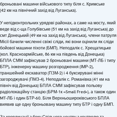
броньовані машини військового типу біля с. Кримське
(42 км на північний захід від Луганська).
У непідконтрольних урядові районах, а саме на мосту, який
веде від с-ща Голубівське (51 км на захід від Луганська) до
смт Донецький (49 км на захід від Луганська), члени патруля
Місії бачили численні свіжі сліди, які вони оцінили як сліди
бойової машини піхоти (БМП). Неподалік с. Хрещатицьке
(кол. Красноармійське, 86 км на південь від Донецька)
БПЛА СММ зафіксував 2 броньовані машини (МТ-ЛБ і типу
БТР), інженерну машину розгородження (ІМР-2),
траншейний екскаватор (ПЗМ-2) і 4 буксирувані мінні
загороджувачі (ПМЗ-4). Неподалік с. Романівка (41 км на
північ від Донецька) БПЛА СММ зафіксував польову
радіолокаційну станцію (БРМ-1к «Small Fred
»
), а також один
MT-ЛБ і один БТР-60. Біля Верхньошироківського БПЛА
виявив ще одну броньовану машину типу БТР і одну БМП.
За координації з боку Спільного центру з контролю та