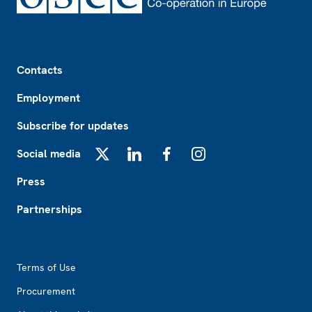
Footer
Contacts
Employment
Subscribe for updates
Social media
X
LinkedIn
Facebook
Instagram
Press
Partnerships
Footer2
Terms of Use
Procurement