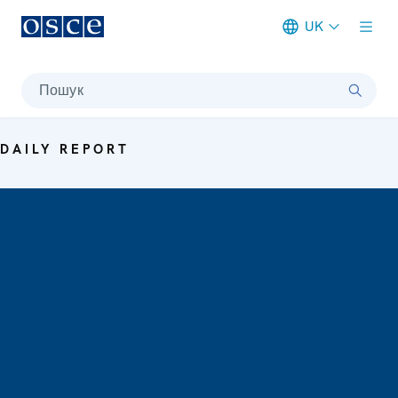
UK
Meta navigation
Пошук
DAILY REPORT