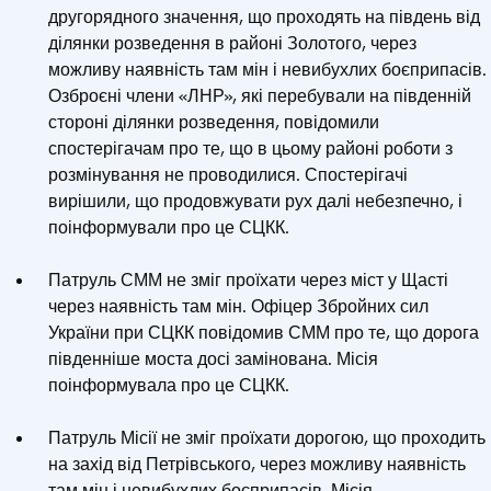
другорядного значення, що проходять на південь від
ділянки розведення в районі Золотого, через
можливу наявність там мін і невибухлих боєприпасів.
Озброєні члени «ЛНР», які перебували на південній
стороні ділянки розведення, повідомили
спостерігачам про те, що в цьому районі роботи з
розмінування не проводилися. Спостерігачі
вирішили, що продовжувати рух далі небезпечно, і
поінформували про це СЦКК.
Патруль СММ не зміг проїхати через міст у Щасті
через наявність там мін. Офіцер Збройних сил
України при СЦКК повідомив СММ про те, що дорога
південніше моста досі замінована. Місія
поінформувала про це СЦКК.
Патруль Місії не зміг проїхати дорогою, що проходить
на захід від Петрівського, через можливу наявність
там мін і невибухлих боєприпасів. Місія