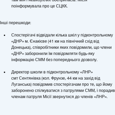
поінформувала про це СЦКК.
Інші перешкоди:
Спостерігачі відвідали кілька шкіл у підконтрольному
«ДНР» м. Єнакієве (41 км на північний схід від
Донецька), співробітники яких повідомили, що члени
«ДНР» заборонили їм повідомляти будь-яку
інформацію СММ без попереднього дозволу.
Директор школи в підконтрольному «ЛНР»
смт Сентянівка (кол. Фрунзе, 44 км на захід від
Луганська) повідомив спостерігачам про те, що йому
заборонено спілкуватися з патрулями СММ, і порадив
членам патруля Місії звернутися до членів «ЛНР».