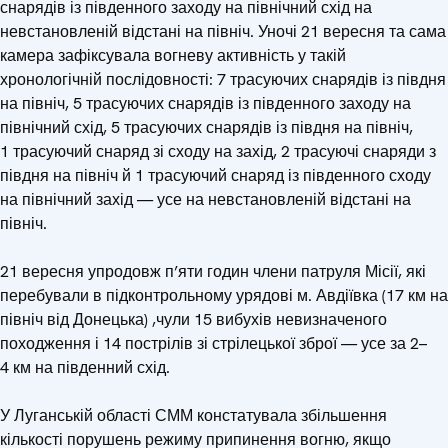
снарядів із південного заходу на північний схід на
невстановленій відстані на північ. Уночі 21 вересня та сама
камера зафіксувала вогневу активність у такій
хронологічній послідовності: 7 трасуючих снарядів із півдня
на північ, 5 трасуючих снарядів із південного заходу на
північний схід, 5 трасуючих снарядів із півдня на північ,
1 трасуючий снаряд зі сходу на захід, 2 трасуючі снаряди з
півдня на північ й 1 трасуючий снаряд із південного сходу
на північний захід — усе на невстановленій відстані на
північ.
21 вересня упродовж п’яти годин члени патруля Місії, які
перебували в підконтрольному урядові м. Авдіївка (17 км на
північ від Донецька) ,чули 15 вибухів невизначеного
походження і 14 пострілів зі стрілецької зброї — усе за 2–
4 км на південний схід.
У Луганській області СММ констатувала збільшення
кількості порушень режиму припинення вогню, якщо