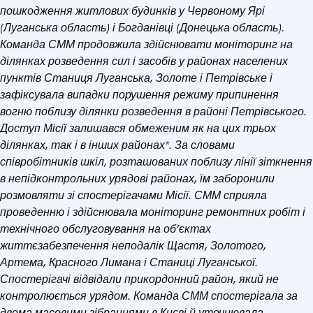
пошкодження житлових будинків у Червоному Ярі
(Луганська область) і Богданівці (Донецька область).
Команда СММ продовжила здійснювати моніторинг на
ділянках розведення сил і засобів у районах населених
пунктів Станиця Луганська, Золоте і Петрівське і
зафіксувала випадки порушення режиму припинення
вогню поблизу ділянки розведення в районі Петрівського.
Доступ Місії залишався обмеженим як на цих трьох
ділянках, так і в інших районах*. За словами
співробітників шкіл, розташованих поблизу лінії зіткнення
в непідконтрольних урядові районах, їм заборонили
розмовляти зі спостерігачами Місії. СММ сприяла
проведенню і здійснювала моніторинг ремонтних робіт і
технічного обслуговування на об’єктах
життєзабезпечення неподалік Щастя, Золотого,
Артема, Красного Лимана і Станиці Луганської.
Спостерігачі відвідали прикордонний район, який не
контролюється урядом. Команда СММ спостерігала за
двома масовими зібраннями в Києві й уточнювала