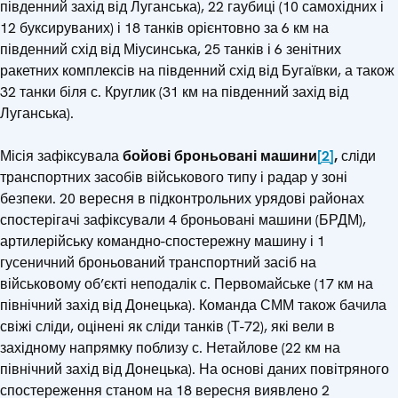
південний захід від Луганська), 22 гаубиці (10 самохідних і
12 буксируваних) і 18 танків орієнтовно за 6 км на
південний схід від Міусинська, 25 танків і 6 зенітних
ракетних комплексів на південний схід від Бугаївки, а також
32 танки біля с. Круглик (31 км на південний захід від
Луганська).
Місія зафіксувала
бойові броньовані машини
[2]
,
сліди
транспортних засобів військового типу і радар у зоні
безпеки. 20 вересня в підконтрольних урядові районах
спостерігачі зафіксували 4 броньовані машини (БРДМ),
артилерійську командно-спостережну машину і 1
гусеничний броньований транспортний засіб на
військовому об’єкті неподалік с. Первомайське (17 км на
північний захід від Донецька). Команда СММ також бачила
свіжі сліди, оцінені як сліди танків (Т-72), які вели в
західному напрямку поблизу с. Нетайлове (22 км на
північний захід від Донецька). На основі даних повітряного
спостереження станом на 18 вересня виявлено 2