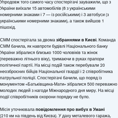
Упродовж того самого часу спостерігачі зауважили, що з
України виїхали 15 автомобілів (8 з українськими
номерними знаками і 7 — із російськими) і 3 автобуси (з
українськими номерними знаками), а також вийшов 1
пішохід.
СММ спостерігала за двома
зібраннями в Києві
. Команда
СММ бачила, як навпроти будівлі Національного банку
України зібралися близько 1000 чоловіків та жінок
(переважно літнього віку), тримаючи в руках прапори
політичної партії. На місці подій також перебували 20
неозброєних бійців Національної гвардії і 2 співробітника
патрульної поліції. Спостерігачі бачили, що поряд із
монументом «Батьківщина-Мати» зібралися 500 переважно
молодих людей з нагоди Міжнародного дня миру. На місці
події співробітників охорони порядку не було.
Місія уточнювала
повідомлення про вибух в Умані
(210 км на південь від Києва). У даху металевого гаража,