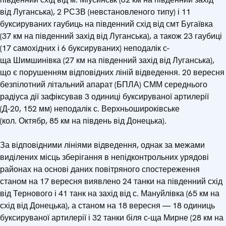
від Луганська), 2 РСЗВ (невстановленого типу) і 11
буксируваних гаубиць на південний схід від смт Бугаївка
(37 км на південний захід від Луганська), а також 23 гаубиці
(17 самохідних і 6 буксируваних) неподалік с-
ща Шимшинівка (27 км на південний захід від Луганська),
що є порушенням відповідних ліній відведення. 20 вересня
безпілотний літальний апарат (БПЛА) СММ середнього
радіуса дії зафіксував 3 одиниці буксируваної артилерії
(Д-20, 152 мм) неподалік с. Верхньошироківське
(кол. Октябр, 85 км на південь від Донецька).
За відповідними лініями відведення, однак за межами
виділених місць зберігання в непідконтрольних урядові
районах на основі даних повітряного спостереження
станом на 17 вересня виявлено 24 танки на південний схід
від Тернового і 41 танк на захід від с. Мануйлівка (65 км на
схід від Донецька), а станом на 18 вересня — 18 одиниць
буксируваної артилерії і 32 танки біля с-ща Мирне (28 км на