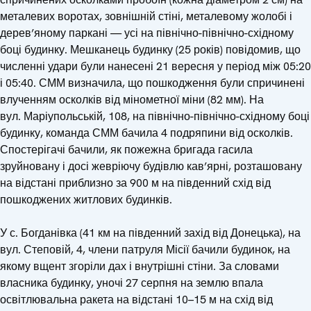
металевих воротах, зовнішній стіні, металевому жолобі і
дерев’яному паркані — усі на північно-північно-східному
боці будинку. Мешканець будинку (25 років) повідомив, що
численні удари були нанесені 21 вересня у період між 05:20
і 05:40. СММ визначила, що пошкодження були спричинені
влученням осколків від мінометної міни (82 мм). На
вул. Маріупольській, 108, на північно-північно-східному боці
будинку, команда СММ бачила 4 подряпини від осколків.
Спостерігачі бачили, як пожежна бригада гасила
зруйновану і досі жевріючу будівлю кав’ярні, розташовану
на відстані приблизно за 900 м на південний схід від
пошкоджених житлових будинків.
У с. Богданівка (41 км на південний захід від Донецька), на
вул. Степовій, 4, члени патруля Місії бачили будинок, на
якому вщент згоріли дах і внутрішні стіни. За словами
власника будинку, уночі 27 серпня на землю впала
освітлювальна ракета на відстані 10–15 м на схід від