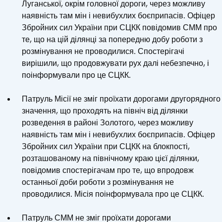
Луганської, окрім головної дороги, через можливу
наявність там мін і невибухлих боєприпасів. Офіцер
Збройних сил України при СЦКК повідомив СММ про
те, що на цій ділянці за попередню добу роботи з
розмінування не проводилися. Спостерігачі
вирішили, що продовжувати рух далі небезпечно, і
поінформували про це СЦКК.
Патруль Місії не зміг проїхати дорогами другорядного
значення, що проходять на північ від ділянки
розведення в районі Золотого, через можливу
наявність там мін і невибухлих боєприпасів. Офіцер
Збройних сил України при СЦКК на блокпості,
розташованому на північному краю цієї ділянки,
повідомив спостерігачам про те, що впродовж
останньої доби роботи з розмінування не
проводилися. Місія поінформувала про це СЦКК.
Патруль СММ не зміг проїхати дорогами