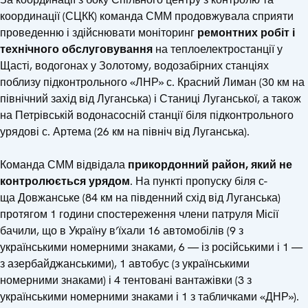
координації (СЦКК) команда СММ продовжувала сприяти
проведенню і здійснювати моніторинг
ремонтних робіт і
технічного обслуговування
на теплоелектростанції у
Щасті, водогонах у Золотому, водозабірних станціях
поблизу підконтрольного «ЛНР» с. Красний Лиман (30 км на
північний захід від Луганська) і Станиці Луганської, а також
на Петрівській водонасосній станції біля підконтрольного
урядові с. Артема (26 км на північ від Луганська).
Команда СММ відвідала
прикордонний район, який не
контролюється урядом
. На пункті пропуску біля с-
ща Довжанське (84 км на південний схід від Луганська)
протягом 1 години спостереження члени патруля Місії
бачили, що в Україну в’їхали 16 автомобілів (9 з
українськими номерними знаками, 6 — із російськими і 1 —
з азербайджанськими), 1 автобус (з українськими
номерними знаками) і 4 тентовані вантажівки (3 з
українськими номерними знаками і 1 з табличками «ДНР»).