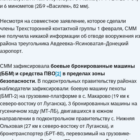
и 6 минометов (2Б9 «Василек», 82 мм).
Несмотря на совместное заявление, которое сделали
члены Трехсторонней контактной группы 1 февраля, СММ
не получила никакой информации об отводе вооружения из
района треугольника Авдеевка–Ясиноватая–Донецкий
аэропорт.
СММ зафиксировала
боевые бронированные машины
(ББМ) и средства ПВО
[2]
в пределах зоны
безопасности.
В подконтрольных правительству районах
наблюдатели зафиксировали: боевую машину пехоты
(БМП-2) на грузовике-платформе в с. Макарово (19 км к
северо-востоку от Луганска), 3 бронированных машины на
гусеничном ходу (МТ-ЛБ), двигавшихся в южном
направлении в подконтрольном правительству с. Нижняя
Ольховая (27 км к северо-востоку от Луганска), и
бронетранспортер (БРТ-80), перевозимый на грузовике-