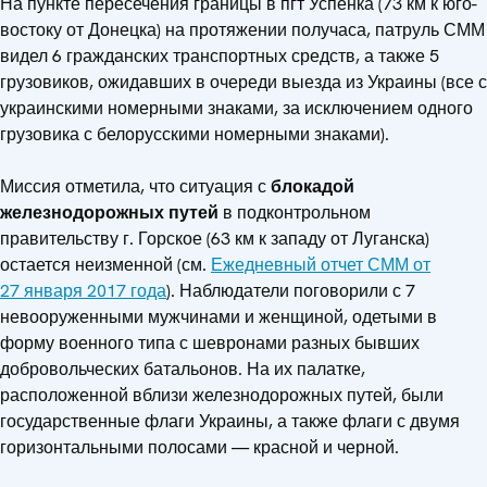
На пункте пересечения границы в пгт Успенка (73 км к юго-
востоку от Донецка) на протяжении получаса, патруль СММ
видел 6 гражданских транспортных средств, а также 5
грузовиков, ожидавших в очереди выезда из Украины (все с
украинскими номерными знаками, за исключением одного
грузовика с белорусскими номерными знаками).
Миссия отметила, что ситуация с
блокадой
железнодорожных путей
в подконтрольном
правительству г. Горское (63 км к западу от Луганска)
остается неизменной (см.
Ежедневный отчет СММ от
27 января 2017 года
). Наблюдатели поговорили с 7
невооруженными мужчинами и женщиной, одетыми в
форму военного типа с шевронами разных бывших
добровольческих батальонов. На их палатке,
расположенной вблизи железнодорожных путей, были
государственные флаги Украины, а также флаги с двумя
горизонтальными полосами — красной и черной.