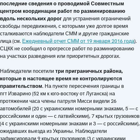
последние сведения о проводимой Совместным
центром координации работ по разминированию
вдоль нескольких дорог
для устранения ограничений
свободы передвижения, с которыми уже долгое время
сталкиваются наблюдатели СММ и другие гражданские
лица (см.
Ежедневный отчет СММ от 19 января 2016 года
).
СЦКК не сообщил о прогрессе работ по разминированию
на участках разведения или приоритетных дорогах.
Наблюдатели посетили
три приграничных района,
которые в настоящее время не контролируются
правительством.
На пункте пересечения границы в
пгт Изварино (52 км к юго-востоку от Луганска) на
протяжении часа члены патруля Мисси видели 26
автомобилей (20 с украинскими номерными знаками, 5 — с
российскими и один — с латвийскими), 7 крытых грузовиков
(4 с украинскими номерными знаками и 3 — с российскими),
ожидавших выезда из Украины. Наблюдатели
зафиксировали 9 крытых грузовиков (3 с украинскими