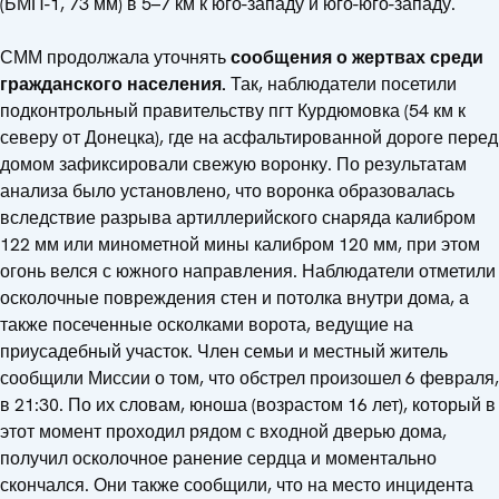
(БМП-1, 73 мм) в 5–7 км к юго-западу и юго-юго-западу.
СММ продолжала уточнять
сообщения о жертвах среди
гражданского населения.
Так, наблюдатели посетили
подконтрольный правительству пгт Курдюмовка (54 км к
северу от Донецка), где на асфальтированной дороге перед
домом зафиксировали свежую воронку. По результатам
анализа было установлено, что воронка образовалась
вследствие разрыва артиллерийского снаряда калибром
122 мм или минометной мины калибром 120 мм, при этом
огонь велся с южного направления. Наблюдатели отметили
осколочные повреждения стен и потолка внутри дома, а
также посеченные осколками ворота, ведущие на
приусадебный участок. Член семьи и местный житель
сообщили Миссии о том, что обстрел произошел 6 февраля,
в 21:30. По их словам, юноша (возрастом 16 лет), который в
этот момент проходил рядом с входной дверью дома,
получил осколочное ранение сердца и моментально
скончался. Они также сообщили, что на место инцидента