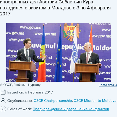
иностранных дел Австрии Себастьян Курц
находился с визитом в Молдове с 3 по 4 февраля
2017..
© ОБСЕ/Любомир Цуркану
Photo details
Issued on:
6 February 2017
Опубликовано:
OSCE Chairpersonship
,
OSCE Mission to Moldova
Fields of work:
Предупреждение и разрешение конфликтов