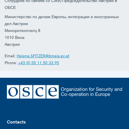
Сотрудник по связям со СМИ/Председательство Австрии в
ОБСЕ
Министерство по делам Европы, интеграции и иностранных
дел Австрии
Миноритенплатц 8
1010
Вена
Австрия
Email:
Helene.SPITZER@bmeia.gv.at
Phone:
+43 (0) 50 11 50 33 95
Footer
Contacts