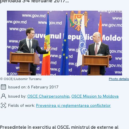
perioada 3-4 februarie 2017...
© OSCE/Liubomir Turcanu
Photo details
Issued on:
6 February 2017
Issued by:
OSCE Chairpersonship
,
OSCE Mission to Moldova
Fields of work:
Prevenirea și reglementarea conflictelor
Președintele în exercițiu al OSCE, ministrul de externe al