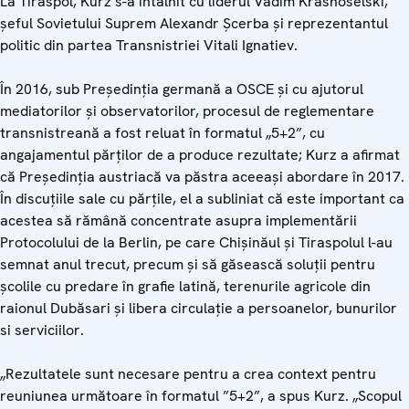
La Tiraspol, Kurz s-a întâlnit cu liderul Vadim Krasnoselski,
șeful Sovietului Suprem Alexandr Șcerba și reprezentantul
politic din partea Transnistriei Vitali Ignatiev.
În 2016, sub Președinția germană a OSCE și cu ajutorul
mediatorilor și observatorilor, procesul de reglementare
transnistreană a fost reluat în formatul „5+2”, cu
angajamentul părților de a produce rezultate; Kurz a afirmat
că Președinția austriacă va păstra aceeași abordare în 2017.
În discuțiile sale cu părțile, el a subliniat că este important ca
acestea să rămână concentrate asupra implementării
Protocolului de la Berlin, pe care Chișinăul și Tiraspolul l-au
semnat anul trecut, precum și să găsească soluții pentru
școlile cu predare în grafie latină, terenurile agricole din
raionul Dubăsari și libera circulație a persoanelor, bunurilor
si serviciilor.
„Rezultatele sunt necesare pentru a crea context pentru
reuniunea următoare în formatul ”5+2”, a spus Kurz. „Scopul