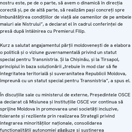
nostru este, pe de o parte, să avem o dinamică în direcția
corectă și, pe de altă parte, să realizăm pași concreți spre
îmbunătățirea condițiilor de viață ale oamenilor de pe ambele
maluri ale Nistrului”, a declarat el în cadrul conferinței de
presă după întâlnirea cu Premierul Filip.
Kurz a salutat angajamentul părții moldovenești de a elabora
o politică și o viziune guvernamentală privind un statut
special pentru Transnistria. Și la Chișinău, și la Tirsapol,
principiul în baza soluționării „trebuie în mod clar să fie
integritatea teritorială și suveranitatea Republicii Moldova,
împreună cu un statut special pentru Transnistria”, a spus el.
În discuțiile sale cu ministerul de externe, Președintele OSCE
a declarat că Misiunea și Instituțiile OSCE vor continua să
sprijine Moldova în promovarea unei societăți incluzive,
tolerante și reziliente prin realizarea Strategii privind
integrarea minorităților naționale, consolidarea
funcționalității autonomiei găgăuze și susținerea