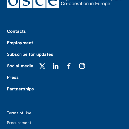
Footer
Contacts
Employment
Subscribe for updates
Social media
X
LinkedIn
Facebook
Instagram
Press
Partnerships
Footer2
Terms of Use
Procurement