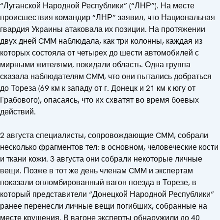
“Луганской Народной Республики” (“ЛНР”). На месте
происшествия командир “ЛНР” заявил, что Национальная
гвардия Украины атаковала их позиции. На протяжении
двух дней CMM наблюдала, как три колонны, каждая из
которых состояла от четырех до шести автомобилей с
мирными жителями, покидали область. Одна группа
сказала наблюдателям CMM, что они пытались добраться
до Тореза (69 км к западу от г. Донецк и 21 км к югу от
Грабового), опасаясь, что их схватят во время боевых
действий.
2 августа специалисты, сопровождающие CMM, собрали
несколько фрагментов тел: в основном, человеческие кости
и ткани кожи. 3 августа они собрали некоторые личные
вещи. Позже в тот же день членам CMM и экспертам
показали опломбированный вагон поезда в Торезе, в
который представители “Донецкой Народной Республики”
ранее перенесли личные вещи погибших, собранные на
месте крушения. В вагоне эксперты обнаружили до 40