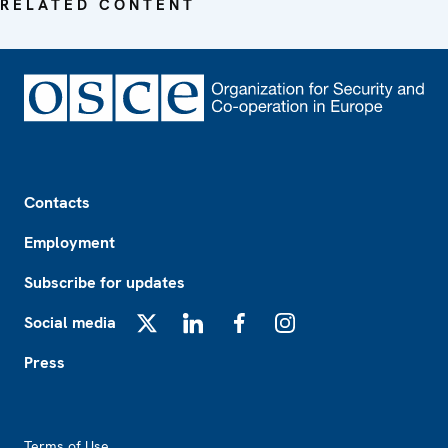
RELATED CONTENT
Footer
Contacts
Employment
Subscribe for updates
Social media
X
LinkedIn
Facebook
Instagram
Press
Footer2
Terms of Use