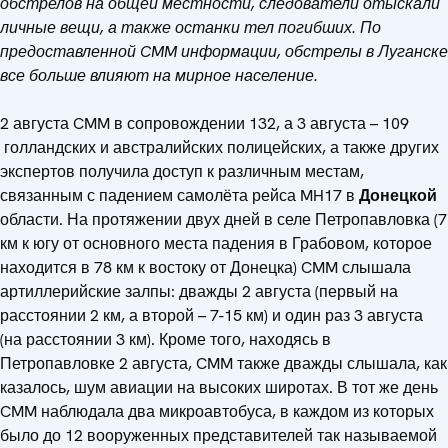
обстрелов на общей местности, следователи отыскали
личные вещи, а также останки тел погибших. По
предоставленной CMM информации, обстрелы в Луганске
все больше влияют на мирное население.
2 августа CMM в сопровождении 132, а 3 августа – 109
голландских и австралийских полицейских, а также других
экспертов получила доступ к различным местам,
связанным с падением самолёта рейса MH17 в
Донецкой
области. На протяжении двух дней в селе Петропавловка (7
км к югу от основного места падения в Грабовом, которое
находится в 78 км к востоку от Донецка) CMM слышала
артиллерийские залпы: дважды 2 августа (первый на
расстоянии 2 км, а второй – 7-15 км) и один раз 3 августа
(на расстоянии 3 км). Кроме того, находясь в
Петропавловке 2 августа, CMM также дважды слышала, как
казалось, шум авиации на высоких широтах. В тот же день
CMM наблюдала два микроавтобуса, в каждом из которых
было до 12 вооруженных представителей так называемой