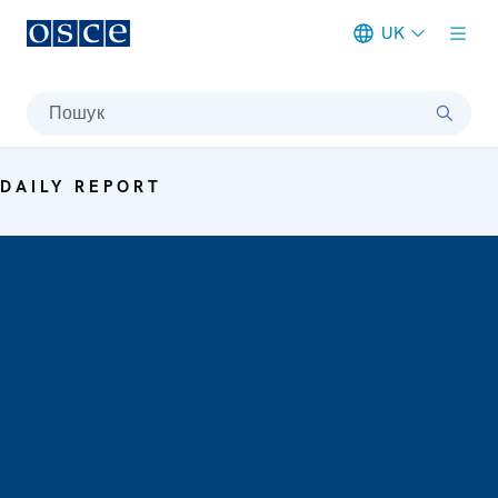
UK
Meta navigation
Пошук
DAILY REPORT