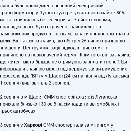
липня було пошкоджено основний електричний
трансформатор у Луганську, в результаті чого майже 80%
міста залишилось без електрики. За його словами,
внаслідок цього було втрачено значну кількість
заморожених продуктів і, взагалі, запаси продовольства на
межі. Він також зазначив, що обстріл 26 липня призвів до
знищення Центру утилізації відходів і вивіз сміття
припинено на невизначений термін. Крім того, він зазначив,
що жителі міста більше не отримують зарплати і пенсії. Ця
інформація значною мірою підтверджує заяви вимушених
переселенців (ВП) у м.Щастя (24 км на північ від Луганська)
1 серпня (див. звіт від 2 серпня).
2 серпня в м.Щастя CMM спостерігала як із Луганська
приїхали близько 130 осіб на сімнадцяти автомобілях і
трьох автобусах.
3 серпня у
Харкові
CMM спостерігала за мітингом у