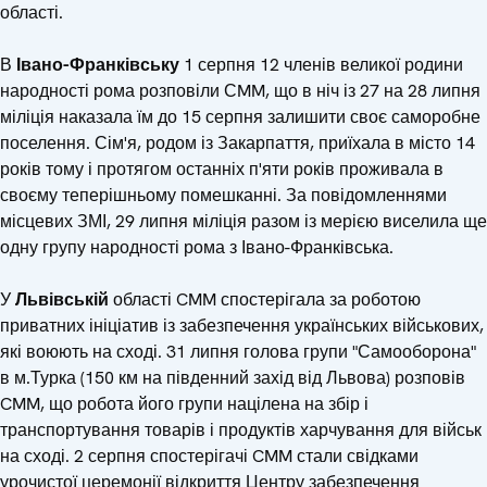
області.
В
Івано-Франківську
1 серпня 12 членів великої родини
народності рома розповіли СMM, що в ніч із 27 на 28 липня
міліція наказала їм до 15 серпня залишити своє саморобне
поселення. Сім'я, родом із Закарпаття, приїхала в місто 14
років тому і протягом останніх п'яти років проживала в
своєму теперішньому помешканні. За повідомленнями
місцевих ЗМІ, 29 липня міліція разом із мерією виселила ще
одну групу народності рома з Івано-Франківська.
У
Львівській
області CMM спостерігала за роботою
приватних ініціатив із забезпечення українських військових,
які воюють на сході. 31 липня голова групи "Самооборона"
в м.Турка (150 км на південний захід від Львова) розповів
CMM, що робота його групи націлена на збір і
транспортування товарів і продуктів харчування для військ
на сході. 2 серпня спостерігачі CMM стали свідками
урочистої церемонії відкриття Центру забезпечення