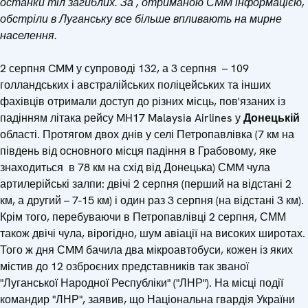
останки тіл загиблих. За , отриманою СММ інформацією,
обстріли в Луганську все більше впливають на мирне
населення.
2 серпня CMM у супроводі 132, а 3 серпня – 109
голландських і австралійських поліцейських та інших
фахівців отримали доступ до різних місць, пов'язаних із
падінням літака рейсу MH17 Malaysia Airlines у
Донецькій
області. Протягом двох днів у селі Петропавлівка (7 км на
південь від основного місця падіння в Грабовому, яке
знаходиться в 78 км на схід від Донецька) СMM чула
артилерійські залпи: двічі 2 серпня (перший на відстані 2
км, а другий – 7-15 км) і один раз 3 серпня (на відстані 3 км).
Крім того, перебуваючи в Петропавлівці 2 серпня, СММ
також двічі чула, вірогідно, шум авіації на високих широтах.
Того ж дня СMM бачила два мікроавтобуси, кожен із яких
містив до 12 озброєних представників так званої
"Луганської Народної Республіки" ("ЛНР"). На місці події
командир "ЛНР", заявив, що Національна гвардія України