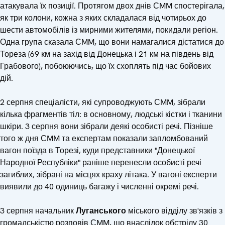
атакувала їх позиції. Протягом двох днів СMM спостерігала,
як три колони, кожна з яких складалася від чотирьох до
шести автомобілів із мирними жителями, покидали регіон.
Одна група сказала СMM, що вони намагалися дістатися до
Тореза (69 км на захід від Донецька і 21 км на південь від
Грабового), побоюючись, що їх схоплять під час бойових
дій.
2 серпня спеціалісти, які супроводжують СMM, зібрали
кілька фрагментів тіл: в основному, людські кістки і тканини
шкіри. 3 серпня вони зібрали деякі особисті речі. Пізніше
того ж дня СMM та експертам показали запломбований
вагон поїзда в Торезі, куди представники "Донецької
Народної Республіки" раніше перенесли особисті речі
загиблих, зібрані на місцях краху літака. У вагоні експерти
виявили до 40 одиниць багажу і численні окремі речі.
3 серпня начальник
Луганського
міського відділу зв'язків з
громадськістю розповів СMM, що внаслідок обстрілу 30