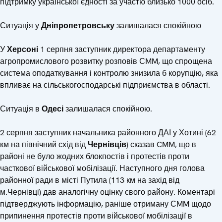
підтримку української єдності за участю близько 1000 осіб.
Ситуація у
Дніпропетровську
залишалася спокійною
У
Херсоні
1 серпня заступник директора департаменту
агропромислового розвитку розповів СMM, що спрощена
система оподаткування і контролю знизила б корупцію, яка
впливає на сільськогосподарські підприємства в області.
Ситуація в
Одесі
залишалася спокійною.
2 серпня заступник начальника районного ДАІ у Хотині (62
км на північний схід від
Чернівців
) сказав CMM, що в
районі не було жодних блокпостів і протестів проти
часткової військової мобілізації. Наступного дня голова
районної ради в місті Путила (113 км на захід від
м.Чернівці) дав аналогічну оцінку свого району. Коментарі
підтверджують інформацію, раніше отриману СMM щодо
припинення протестів проти військової мобілізації в