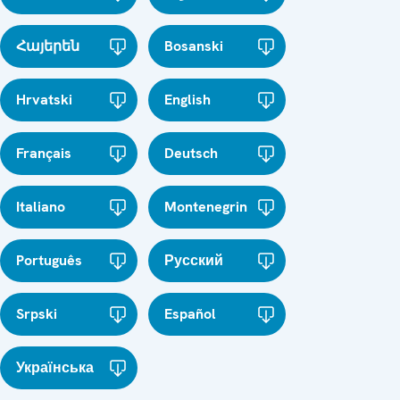
Հայերեն
Bosanski
Hrvatski
English
Français
Deutsch
Italiano
Montenegrin
Português
Русский
Srpski
Español
Українська