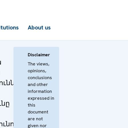
itutions
About us
Disclaimer
ն
The views,
opinions,
ն
conclusions
ունների
and other
information
expressed in
ւնը
this
document
are not
ւնում
given nor