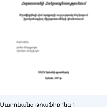
Մարդկանց թրաֆիքինգը