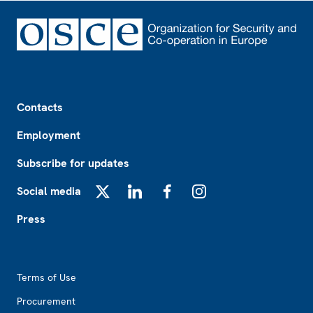
Footer
Contacts
Employment
Subscribe for updates
Social media
X
LinkedIn
Facebook
Instagram
Press
Footer2
Terms of Use
Procurement