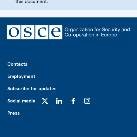
this document.
Footer
Contacts
Employment
Subscribe for updates
Social media
X
LinkedIn
Facebook
Instagram
Press
Footer2