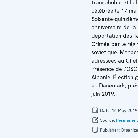
transphobie et la 
célébrée le 17 mai
Soixante-quinzièm
anniversaire de la
déportation des T
Crimée par le rég
soviétique. Menac
adressées au Chef
Présence de l’OSC
Albanie. Élection 
au Danemark, prév
juin 2019.
Date:
16 May 2019
Source:
Permanent
Publisher:
Organiza