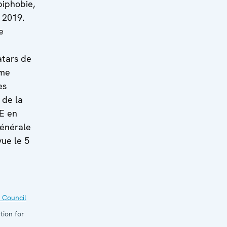
biphobie,
 2019.
e
atars de
ime
es
 de la
E en
générale
ue le 5
 Council
tion for