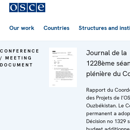
Our work
Countries
Structures and inst
CONFERENCE
Journal de la
/ MEETING
1228ème séa
DOCUMENT
plénière du Co
Rapport du Coord
des Projets de l’O
Ouzbékistan. Le C
permanent a adop
Décision no 1329 s
budget additionne