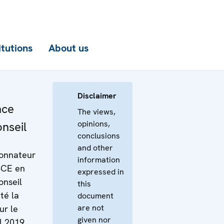
itutions
About us
Disclaimer
nce
The views,
opinions,
nseil
conclusions
and other
onnateur
information
SCE en
expressed in
onseil
this
té la
document
are not
ur le
given nor
l 2019