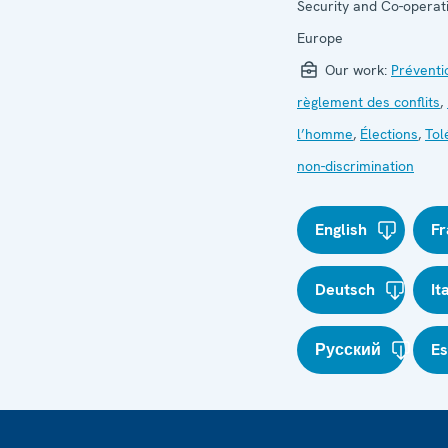
Security and Co-operati
Europe
Our work:
Préventi
règlement des conflits
,
l’homme
,
Élections
,
Tol
non-discrimination
English
Fr
Deutsch
It
Русский
E