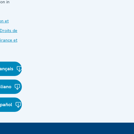
on in
on et
Droits de
érance et
ançais
aliano
spañol