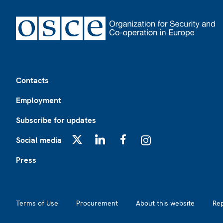
Footer
Contacts
Employment
Subscribe for updates
Social media
X
LinkedIn
Facebook
Instagram
Press
Footer2
Terms of Use
Procurement
About this website
Re