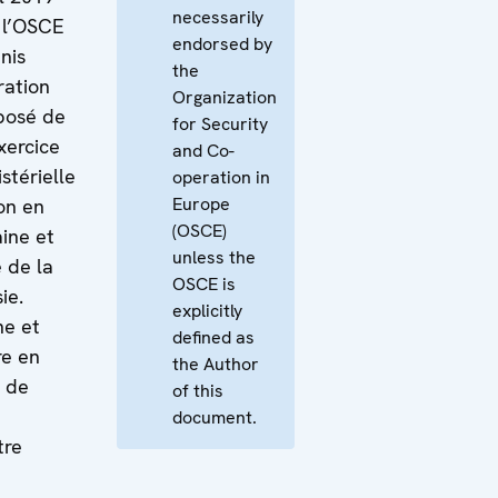
necessarily
 l’OSCE
endorsed by
nis
the
ration
Organization
xposé de
for Security
xercice
and Co-
stérielle
operation in
Europe
ion en
(OSCE)
aine et
unless the
e de la
OSCE is
ie.
explicitly
ne et
defined as
re en
the Author
s de
of this
document.
tre