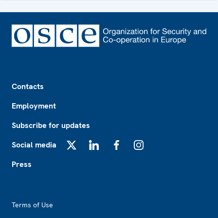
Footer
Contacts
Employment
Subscribe for updates
Social media
X
LinkedIn
Facebook
Instagram
Press
Footer2
Terms of Use