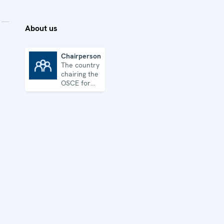
About us
Chairpersonship
The country
Chairpersonship
chairing the
OSCE for
one year