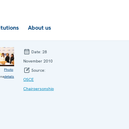
itutions
About us
Date:
28
November 2010
Photo
Source:
nna
details
OSCE
Chairpersonship