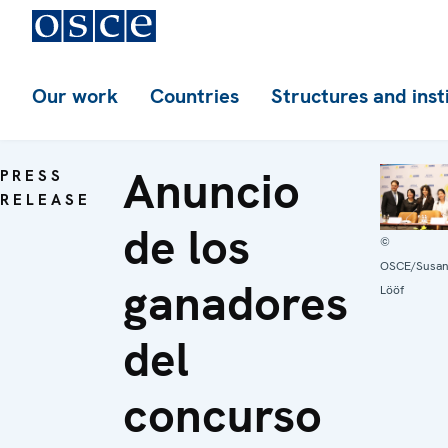
Our work
Countries
Structures and inst
Anuncio
PRESS
RELEASE
de los
©
OSCE/Susa
ganadores
Lööf
del
concurso