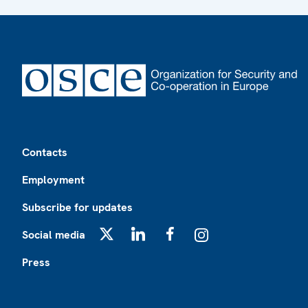
Footer
Contacts
Employment
Subscribe for updates
Social media
X
LinkedIn
Facebook
Instagram
Press