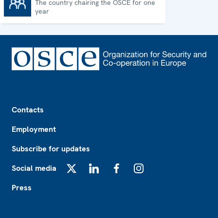
The country chairing the OSCE for one
Chairpersonship
year
Footer
Contacts
Employment
Subscribe for updates
Social media
X
LinkedIn
Facebook
Instagram
Press