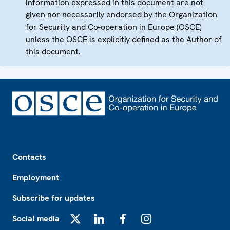
information expressed in this document are not
given nor necessarily endorsed by the Organization
for Security and Co-operation in Europe (OSCE)
unless the OSCE is explicitly defined as the Author of
this document.
Footer
Contacts
Employment
Subscribe for updates
Social media
X
LinkedIn
Facebook
Instagram