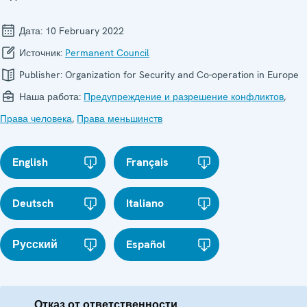
Дата:
10 February 2022
Источник:
Permanent Council
Publisher:
Organization for Security and Co-operation in Europe
Наша работа:
Предупреждение и разрешение конфликтов
,
Права человека
,
Права меньшинств
English
Français
Deutsch
Italiano
Русский
Español
Отказ от ответственности