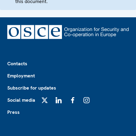
this document.
Footer
Contacts
Employment
Subscribe for updates
Social media
X
LinkedIn
Facebook
Instagram
Press
Footer2