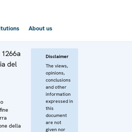
itutions
About us
a 1266a
Disclaimer
ia del
The views,
opinions,
conclusions
and other
information
expressed in
mo
this
fine
document
rra
are not
one della
given nor