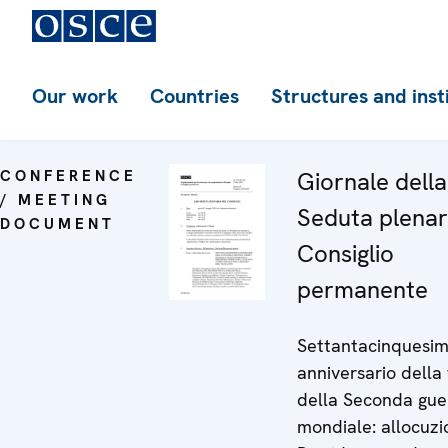
Our work
Countries
Structures and inst
CONFERENCE
Giornale dell
/ MEETING
Seduta plenar
DOCUMENT
Consiglio
permanente
Settantacinquesi
anniversario della 
della Seconda gue
mondiale: allocuzi