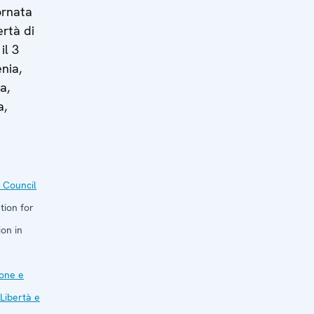
ornata
ertà di
il 3
nia,
a,
a,
 Council
tion for
on in
one e
Libertà e