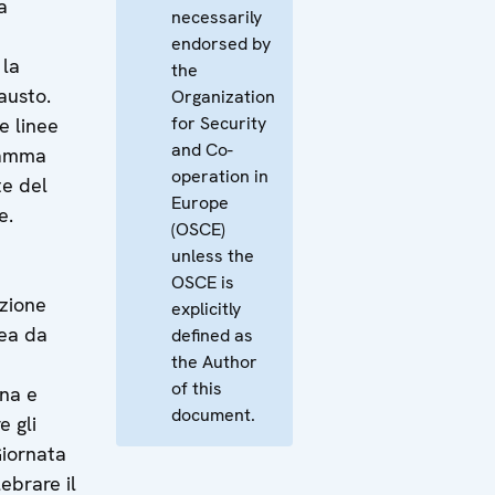
a
necessarily
endorsed by
 la
the
austo.
Organization
for Security
e linee
and Co-
ramma
operation in
te del
Europe
e.
(OSCE)
unless the
OSCE is
azione
explicitly
mea da
defined as
the Author
of this
ina e
document.
e gli
Giornata
ebrare il