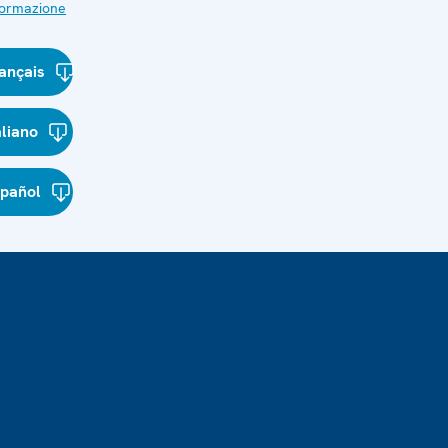
nformazione
ançais
aliano
spañol