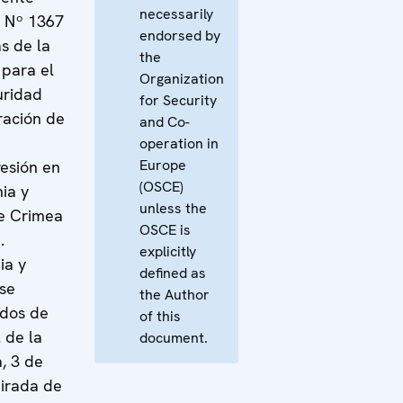
necessarily
n Nº 1367
endorsed by
as de la
the
 para el
Organization
uridad
for Security
ración de
and Co-
operation in
Europe
resión en
(OSCE)
ia y
unless the
de Crimea
OSCE is
.
explicitly
ia y
defined as
se
the Author
rdos de
of this
 de la
document.
, 3 de
irada de