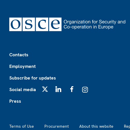
Footer
Contacts
Employment
Subscribe for updates
Social media
X
LinkedIn
Facebook
Instagram
Press
Footer2
Terms of Use
Procurement
About this website
Re