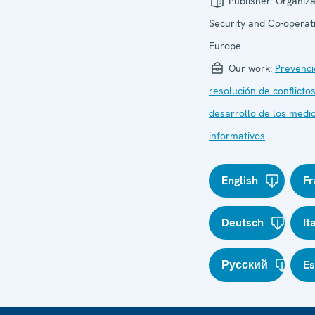
Publisher:
Organiza
Security and Co-operati
Europe
Our work:
Prevenci
resolución de conflicto
desarrollo de los medi
informativos
English
Fr
Deutsch
It
Русский
E