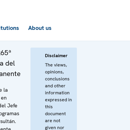
itutions
About us
265ª
Disclaimer
a del
The views,
opinions,
anente
conclusions
and other
e la
information
 en
expressed in
del Jefe
this
rogramas
document
are not
sultán.
given nor
nente