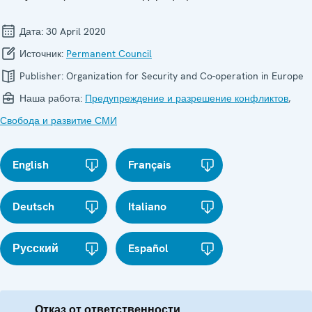
Дата:
30 April 2020
Источник:
Permanent Council
Publisher:
Organization for Security and Co-operation in Europe
Наша работа:
Предупреждение и разрешение конфликтов
,
Свобода и развитие СМИ
English
Français
Deutsch
Italiano
Русский
Español
Отказ от ответственности