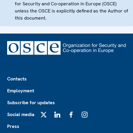
for Security and Co-operation in Europe (OSCE)
unless the OSCE is explicitly defined as the Author of
this document.
Footer
Contacts
Employment
Subscribe for updates
Social media
X
LinkedIn
Facebook
Instagram
Press