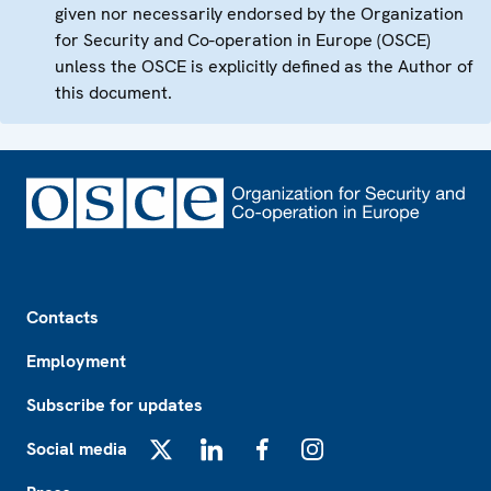
given nor necessarily endorsed by the Organization
for Security and Co-operation in Europe (OSCE)
unless the OSCE is explicitly defined as the Author of
this document.
Footer
Contacts
Employment
Subscribe for updates
Social media
X
LinkedIn
Facebook
Instagram