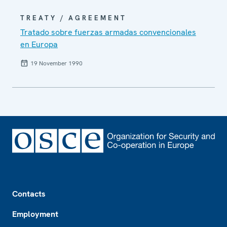
TREATY / AGREEMENT
Tratado sobre fuerzas armadas convencionales
en Europa
19 November 1990
Footer
Contacts
Employment