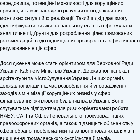
середовища, потенційні можливості для корупційних
проявів, а також наведено результати моделювання
можливих ситуацій їх реалізації. Такий підхід дає змогу
ідентифікувати ризики на ранньому етапі та сформувати
аналітичне підґрунтя для розроблення цілеспрямованих
рекомендацій щодо підвищення прозорості та ефективності
регулювання в цій сфері.
Дослідження може стати орієнтиром для Верховної Ради
України, Кабінету Міністрів України, Державної інспекції
архітектури та містобудування України, інших органів
державної влади під час розроблення й упровадження
заходів з мінімізації корупційних ризиків у сфері
фінансування житлово­го будівництва в Україні. Воно
слугуватиме підґрунтям для ризик-орієнтованої роботи
НАБУ, САП та Офісу Генерального прокурора, інших
правоохоронних органів, а також підвищить обізнаність у
сфері обраної проблематики та запропонованих шляхів її
вирішення громадянського суспільства й медіа,