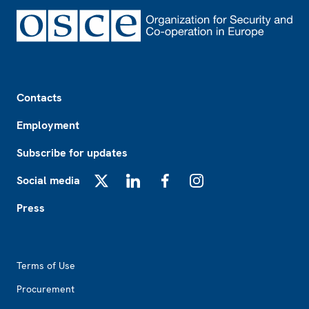
Footer
Contacts
Employment
Subscribe for updates
Social media
X
LinkedIn
Facebook
Instagram
Press
Footer2
Terms of Use
Procurement