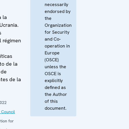
necessarily
endorsed by
 la
the
 Ucrania.
Organization
for Security
s
and Co-
l régimen
operation in
Europe
íticas
(OSCE)
to de la
unless the
 de
OSCE is
tes de la
explicitly
defined as
the Author
of this
2022
document.
 Council
tion for