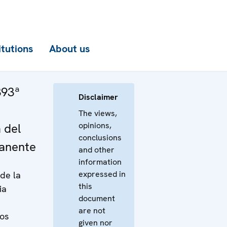
itutions
About us
393ª
Disclaimer
The views,
opinions,
 del
conclusions
anente
and other
information
expressed in
de la
this
ia
document
are not
los
given nor