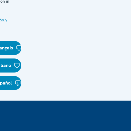
on in
ón y
s
ançais
aliano
spañol