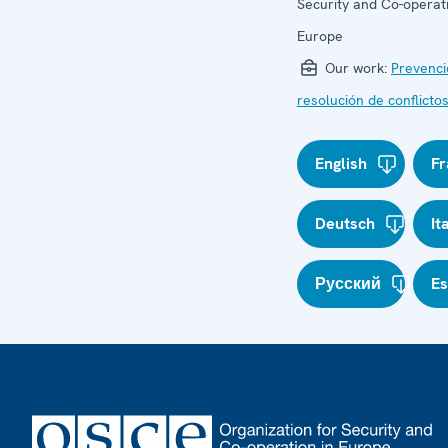
Security and Co-operati
Europe
Our work:
Prevenci
resolución de conflicto
English
Fr
Deutsch
It
Русский
E