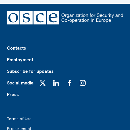
Footer
Contacts
Employment
Subscribe for updates
Social media
X
LinkedIn
Facebook
Instagram
Press
Footer2
Terms of Use
Procurement