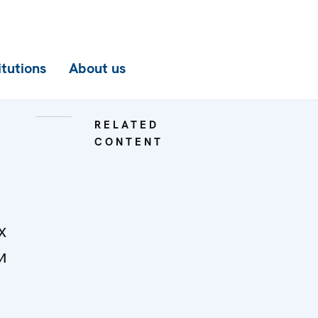
itutions
About us
RELATED
CONTENT
х
и