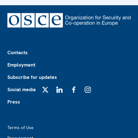
Footer
Contacts
Employment
Subscribe for updates
Social media
X
LinkedIn
Facebook
Instagram
Press
Footer2
Terms of Use
Procurement