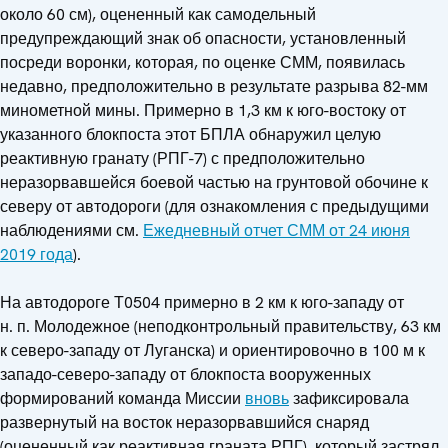
около 60 см), оцененный как самодельный
предупреждающий знак об опасности, установленный
посреди воронки, которая, по оценке СММ, появилась
недавно, предположительно в результате разрыва 82-мм
минометной мины. Примерно в 1,3 км к юго-востоку от
указанного блокпоста этот БПЛА обнаружил целую
реактивную гранату (РПГ-7) с предположительно
неразорвавшейся боевой частью на грунтовой обочине к
северу от автодороги (для ознакомления с предыдущими
наблюдениями см.
Ежедневный отчет СММ от 24 июня
2019 года
).
На автодороге Т0504 примерно в 2 км к юго-западу от
н. п. Молодежное (неподконтрольный правительству, 63 км
к северо-западу от Луганска) и ориентировочно в 100 м к
западо-северо-западу от блокпоста вооруженных
формирований команда Миссии
вновь
зафиксировала
развернутый на восток неразорвавшийся снаряд
(оцененный как реактивная граната РПГ), который застрял