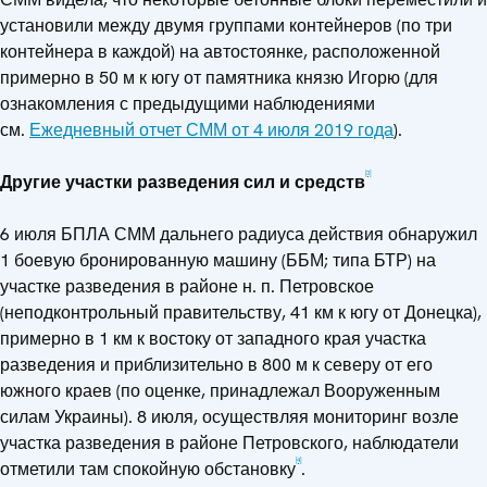
установили между двумя группами контейнеров (по три
контейнера в каждой) на автостоянке, расположенной
примерно в 50 м к югу от памятника князю Игорю (для
ознакомления с предыдущими наблюдениями
см.
Ежедневный отчет СММ от 4 июля 2019 года
).
[3]
Другие участки разведения сил и средств
6 июля БПЛА СММ дальнего радиуса действия обнаружил
1 боевую бронированную машину (ББМ; типа БТР) на
участке разведения в районе н. п. Петровское
(неподконтрольный правительству, 41 км к югу от Донецка),
примерно в 1 км к востоку от западного края участка
разведения и приблизительно в 800 м к северу от его
южного краев (по оценке, принадлежал Вооруженным
силам Украины). 8 июля, осуществляя мониторинг возле
участка разведения в районе Петровского, наблюдатели
[4]
отметили там спокойную обстановку
.