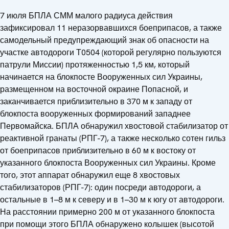
7 июля БПЛА СММ малого радиуса действия
зафиксировал 11 неразорвавшихся боеприпасов, а также
самодельный предупреждающий знак об опасности на
участке автодороги Т0504 (которой регулярно пользуются
патрули Миссии) протяженностью 1,5 км, который
начинается на блокпосте Вооруженных сил Украины,
размещенном на восточной окраине Попасной, и
заканчивается приблизительно в 370 м к западу от
блокпоста вооруженных формирований западнее
Первомайска. БПЛА обнаружил хвостовой стабилизатор от
реактивной гранаты (РПГ-7), а также несколько сотен гильз
от боеприпасов приблизительно в 60 м к востоку от
указанного блокпоста Вооруженных сил Украины. Кроме
того, этот аппарат обнаружил еще 8 хвостовых
стабилизаторов (РПГ-7): один посреди автодороги, а
остальные в 1–8 м к северу и в 1–30 м к югу от автодороги.
На расстоянии примерно 200 м от указанного блокпоста
при помощи этого БПЛА обнаружено колышек (высотой