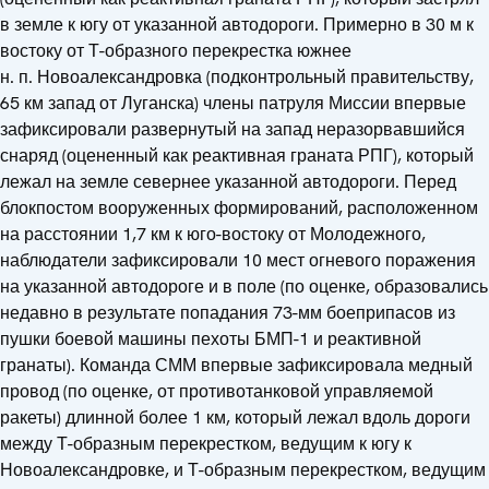
в земле к югу от указанной автодороги. Примерно в 30 м к
востоку от Т-образного перекрестка южнее
н. п. Новоалександровка (подконтрольный правительству,
65 км запад от Луганска) члены патруля Миссии впервые
зафиксировали развернутый на запад неразорвавшийся
снаряд (оцененный как реактивная граната РПГ), который
лежал на земле севернее указанной автодороги. Перед
блокпостом вооруженных формирований, расположенном
на расстоянии 1,7 км к юго-востоку от Молодежного,
наблюдатели зафиксировали 10 мест огневого поражения
на указанной автодороге и в поле (по оценке, образовались
недавно в результате попадания 73-мм боеприпасов из
пушки боевой машины пехоты БМП-1 и реактивной
гранаты). Команда СММ впервые зафиксировала медный
провод (по оценке, от противотанковой управляемой
ракеты) длинной более 1 км, который лежал вдоль дороги
между Т-образным перекрестком, ведущим к югу к
Новоалександровке, и Т-образным перекрестком, ведущим