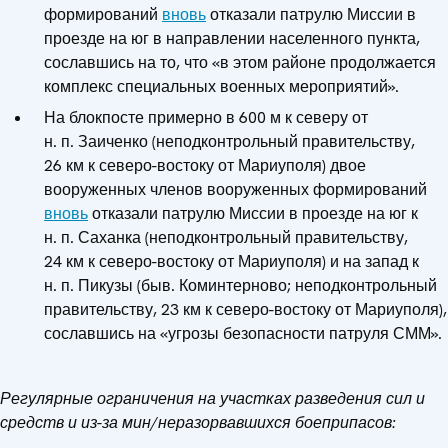
формирований
вновь
отказали патрулю Миссии в
проезде на юг в направлении населенного пункта,
сославшись на то, что «в этом районе продолжается
комплекс специальных военных мероприятий».
На блокпосте примерно в 600 м к северу от
н. п. Заиченко (неподконтрольный правительству,
26 км к северо-востоку от Мариуполя) двое
вооруженных членов вооруженных формирований
вновь
отказали патрулю Миссии в проезде на юг к
н. п. Саханка (неподконтрольный правительству,
24 км к северо-востоку от Мариуполя) и на запад к
н. п. Пикузы (быв. Коминтерново; неподконтрольный
правительству, 23 км к северо-востоку от Мариуполя),
сославшись на «угрозы безопасности патруля СММ».
Регулярные ограничения на участках разведения сил и
средств и из-за мин/неразорвавшихся боеприпасов: