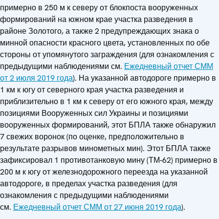
примерно в 250 м к северу от блокпоста вооруженных
формирований на южном крае участка разведения в
районе Золотого, а также 2 предупреждающих знака о
минной опасности красного цвета, установленных по обе
стороны от упомянутого заграждения (для ознакомления с
предыдущими наблюдениями см.
Ежедневный отчет СММ
от 2 июля 2019 года
). На указанной автодороге примерно в
1 км к югу от северного края участка разведения и
приблизительно в 1 км к северу от его южного края, между
позициями Вооруженных сил Украины и позициями
вооруженных формирований, этот БПЛА также обнаружил
7 свежих воронок (по оценке, предположительно в
результате разрывов минометных мин). Этот БПЛА также
зафиксировал 1 противотанковую мину (ТМ-62) примерно в
200 м к югу от железнодорожного переезда на указанной
автодороге, в пределах участка разведения (для
ознакомления с предыдущими наблюдениями
см.
Ежедневный отчет СММ от 27 июня 2019 года
).