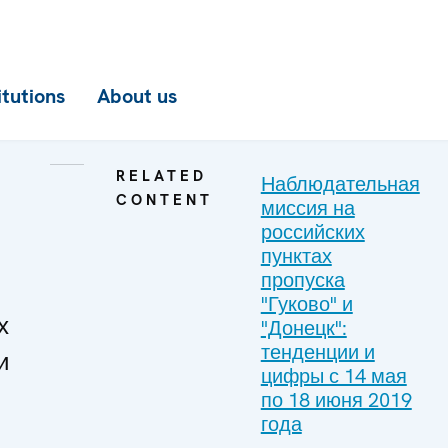
itutions
About us
RELATED
Наблюдательная
CONTENT
миссия на
российских
пунктах
пропуска
"Гуково" и
х
"Донецк":
тенденции и
и
цифры с 14 мая
по 18 июня 2019
года