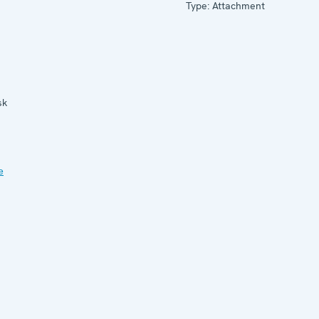
Type: Attachment
sk
е
й