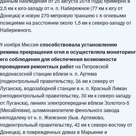
данным наблюдения от 25 августа 2018 года) примерно в
2,5 км к юго-западу от н. п. Набережное (77 км к югу от
Донецка) и новую 270-метровую траншею с 6 огневыми
позициями на расстоянии около 1,5 км к северо-западу от
Набережного.
9 ноября Миссия
способствовала установлению
режима прекращения огня и осуществляла мониторинг
его соблюдения для обеспечения возможности
проведения ремонтных работ
на Петровской
водонасосной станции вблизи н. п. Артема
(подконтрольный правительству, 26 км к северу от
Луганска), водозаборной станции в н. п. Красный Лиман
(неподконтрольный правительству, 30 км к северо-западу
от Луганска), линиях электропередачи вблизи Золотого-5
(Михайловки), шламонакопителе фенольного завода
неподалеку от н. п. Железное (быв. Артемово,
подконтрольный правительству, 42 км к северо-востоку от
Донецка), в поврежденных домах в Марьинке и