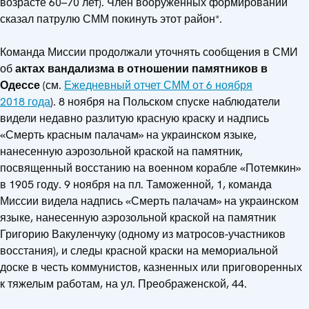
возрасте 60–70 лет). Член вооруженных формирований
сказал патрулю СММ покинуть этот район*.
Команда Миссии продолжали уточнять сообщения в СМИ
об
актах вандализма в отношении памятников в
Одессе
(см.
Ежедневный отчет СММ от 6 ноября
2018 года
). 8 ноября на Польском спуске наблюдатели
видели недавно разлитую красную краску и надпись
«Смерть красным палачам» на украинском языке,
нанесенную аэрозольной краской на памятник,
посвященный восстанию на военном корабле «Потемкин»
в 1905 году. 9 ноября на пл. Таможенной, 1, команда
Миссии видела надпись «Смерть палачам» на украинском
языке, нанесенную аэрозольной краской на памятник
Григорию Вакуленчуку (одному из матросов-участников
восстания), и следы красной краски на мемориальной
доске в честь коммунистов, казненных или приговоренных
к тяжелым работам, на ул. Преображенской, 44.