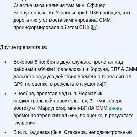
Счастье из-за наличия там мин. Офицер
Вооруженных сил Украины при СЦКК сообщил, что
дорога к югу от моста заминирована. СММ
проинформировала об этом СЦКК
[6]
.
Другие препятствия:
Вечером 8 ноября в двух случаях, пролетая над
районами вблизи Новоселовки и Корсуня, БПЛА СММ
дальнего радиуса действия временно терял сигнал
GPS, по оценке, в результате глушения
[7]
.
9 ноября, пролетая над н. п. Чермалык
(подконтрольный правительству, 31 км к северо-
востоку от Мариуполя), мини-БПЛА СММ
вновь
временно терял сигнал GPS, по оценке, в результате
глушения.
В н. п. Кадиевка (быв. Стаханов, неподконтрольный