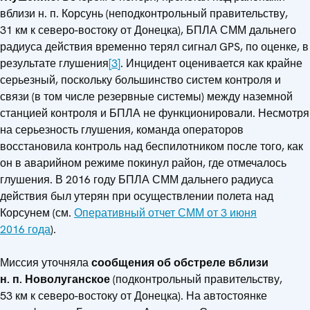
вблизи н. п. Корсунь (неподконтрольный правительству,
31 км к северо-востоку от Донецка), БПЛА СММ дальнего
радиуса действия временно терял сигнал GPS, по оценке, в
результате глушения
[3]
. Инцидент оценивается как крайне
серьезный, поскольку большинство систем контроля и
связи (в том числе резервные системы) между наземной
станцией контроля и БПЛА не функционировали. Несмотря
на серьезность глушения, команда операторов
восстановила контроль над беспилотником после того, как
он в аварийном режиме покинул район, где отмечалось
глушения. В 2016 году БПЛА СММ дальнего радиуса
действия был утерян при осуществлении полета над
Корсунем (см.
Оперативный отчет СММ от 3 июня
2016 года
).
Миссия уточняла
сообщения об обстреле вблизи
н. п. Новолуганское
(подконтрольный правительству,
53 км к северо-востоку от Донецка). На автостоянке