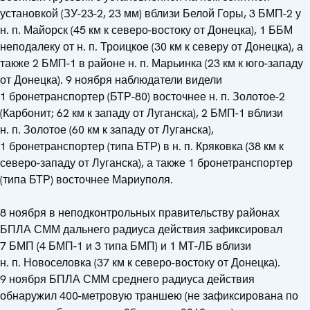
установкой (ЗУ-23-2, 23 мм) вблизи Белой Горы, 3 БМП-2 у
н. п. Майорск (45 км к северо-востоку от Донецка), 1 ББМ
неподалеку от н. п. Троицкое (30 км к северу от Донецка), а
также 2 БМП-1 в районе н. п. Марьинка (23 км к юго-западу
от Донецка). 9 ноября наблюдатели видели
1 бронетранспортер (БТР-80) восточнее н. п. Золотое-2
(Карбонит; 62 км к западу от Луганска), 2 БМП-1 вблизи
н. п. Золотое (60 км к западу от Луганска),
1 бронетранспортер (типа БТР) в н. п. Кряковка (38 км к
северо-западу от Луганска), а также 1 бронетранспортер
(типа БТР) восточнее Мариуполя.
8 ноября в неподконтрольных правительству районах
БПЛА СММ дальнего радиуса действия зафиксировал
7 БМП (4 БМП-1 и 3 типа БМП) и 1 МТ-ЛБ вблизи
н. п. Новоселовка (37 км к северо-востоку от Донецка).
9 ноября БПЛА СММ среднего радиуса действия
обнаружил 400-метровую траншею (не зафиксирована по