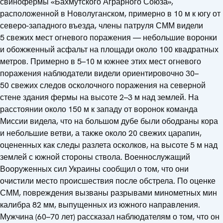
свинофермы «Бахмутского Аграрного Союза»,
расположенной в Новолуганском, примерно в 10 м к югу от
северо-западного въезда, члены патруля СММ видели
5 свежих мест огневого поражения — небольшие воронки
и обожженный асфальт на площади около 100 квадратных
метров. Примерно в 5–10 м южнее этих мест огневого
поражения наблюдатели видели ориентировочно 30–
50 свежих следов осколочного поражения на северной
стене здания фермы на высоте 2–3 м над землей. На
расстоянии около 150 м к западу от воронок команда
Миссии видела, что на большом дубе были ободраны кора
и небольшие ветви, а также около 20 свежих царапин,
оцененных как следы разлета осколков, на высоте 5 м над
землей с южной стороны ствола. Военнослужащий
Вооруженных сил Украины сообщил о том, что они
очистили место происшествия после обстрела. По оценке
СММ, повреждения вызваны разрывами минометных мин
калибра 82 мм, выпущенных из южного направления.
Мужчина (60–70 лет) рассказал наблюдателям о том, что он