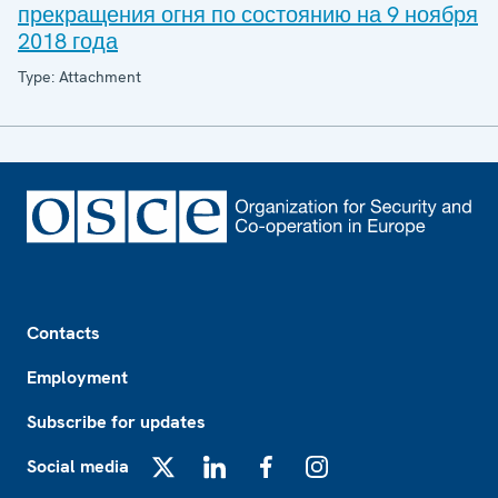
прекращения огня по состоянию на 9 ноября
2018 года
Type: Attachment
Footer
Contacts
Employment
Subscribe for updates
Social media
X
LinkedIn
Facebook
Instagram