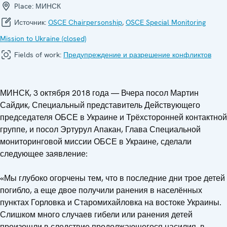
Place:
МИНСК
Источник:
OSCE Chairpersonship
,
OSCE Special Monitoring
Mission to Ukraine (closed)
Fields of work:
Предупреждение и разрешение конфликтов
МИНСК, 3 октября 2018 года — Вчера посол Мартин
Сайдик, Специальный представитель Действующего
председателя ОБСЕ в Украине и Трёхсторонней контактной
группе, и посол Эртурул Апакан, Глава Специальной
мониторинговой миссии ОБСЕ в Украине, сделали
следующее заявление:
«Мы глубоко огорчены тем, что в последние дни трое детей
погибло, а еще двое получили ранения в населённых
пунктах Горловка и Старомихайловка на востоке Украины.
Слишком много случаев гибели или ранения детей
произошли в следствие продолжающегося насилия, в