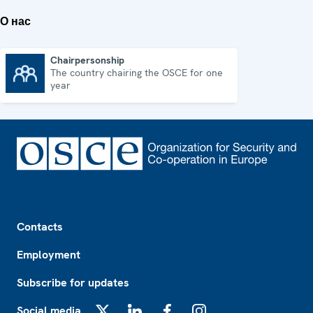
О нас
Chairpersonship
The country chairing the OSCE for one
Chairpersonship
year
Footer
Contacts
Employment
Subscribe for updates
Social media
X
LinkedIn
Facebook
Instagram